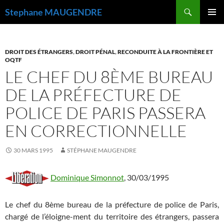
Recherche
Stephane MAUGENDRE
ALLER
MENU
AU
PRINCI
CONTENU
DROIT DES ÉTRANGERS
,
DROIT PÉNAL
,
RECONDUITE À LA FRONTIÈRE ET
OQTF
LE CHEF DU 8ÈME BUREAU
DE LA PRÉFECTURE DE
POLICE DE PARIS PASSERA
EN CORRECTIONNELLE
30 MARS 1995
STÉPHANE MAUGENDRE
Dominique Simonnot
, 30/03/1995
Le chef du 8ème bureau de la préfecture de police de Paris,
chargé de l’éloigne-ment du territoire des étrangers, passera