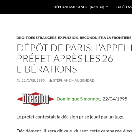
ALLER AU CONTENU
STÉPHANE MAUGENDRE (AVOCAT)
LA DÉFENS
DROIT DES ÉTRANGERS
,
EXPULSION
,
RECONDUITE À LA FRONTIÈRE
DÉPÔT DE PARIS: L’APPEL
PRÉFET APRÈS LES 26
LIBÉRATIONS
22 AVRIL 1995
STÉPHANE MAUGENDRE
Dominique Simonnot
,
22/04/1995
Le préfet contestait la décision prise jeudi par un juge.
Décidément, il sera dit que, durant cette campagne élect