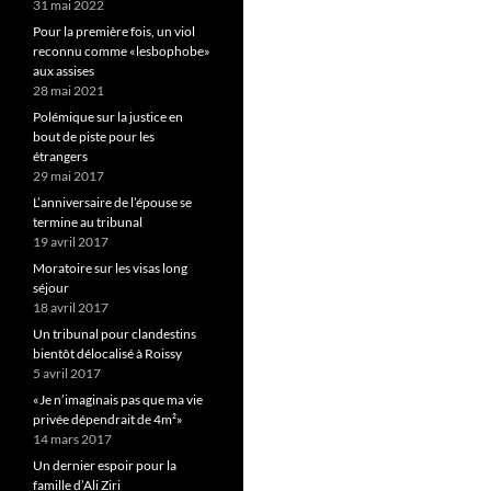
31 mai 2022
Pour la première fois, un viol
reconnu comme «lesbophobe»
aux assises
28 mai 2021
Polémique sur la justice en
bout de piste pour les
étrangers
29 mai 2017
L’anniversaire de l’épouse se
termine au tribunal
19 avril 2017
Moratoire sur les visas long
séjour
18 avril 2017
Un tribunal pour clandestins
bientôt délocalisé à Roissy
5 avril 2017
«Je n’imaginais pas que ma vie
privée dépendrait de 4m²»
14 mars 2017
Un dernier espoir pour la
famille d’Ali Ziri