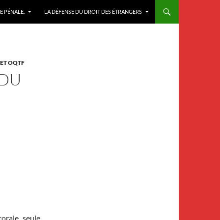
E PÉNALE.
LA DÉFENSE DU DROIT DES ÉTRANGERS
 ET OQTF
 DU
orale, seule