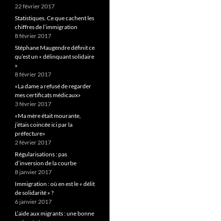
22 février 2017
Statistiques. Ce que cachent les
chiffres de l’immigration
8 février 2017
Stéphane Maugendre définit ce
qu’est un « délinquant solidaire
»
8 février 2017
«La dame a refusé de regarder
mes certificats médicaux»
3 février 2017
«Ma mère était mourante,
j’étais coincée ici par la
préfecture»
2 février 2017
Régularisations : pas
d’inversion de la courbe
8 janvier 2017
Immigration : où en est le « délit
de solidarité » ?
6 janvier 2017
L’aide aux migrants : une bonne