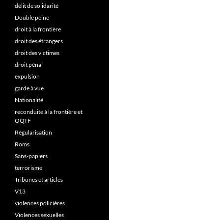
délit de solidarité
Double peine
droit à la frontière
droit des étrangers
droit des victimes
droit pénal
expulsion
garde à vue
Nationalité
reconduite à la frontière et
OQTF
Régularisation
Roms
Sans-papiers
terrorisme
Tribunes et articles
V13
violences policières
Violences sexuelles