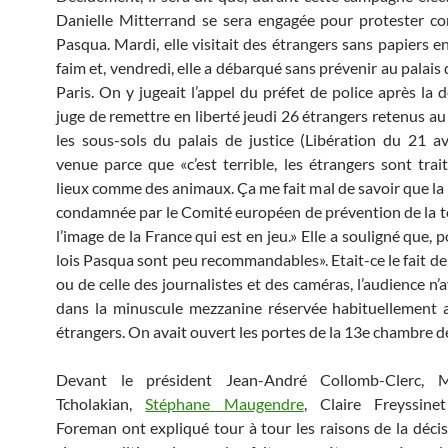
Danielle Mitterrand se sera engagée pour protester con
Pasqua. Mardi, elle visitait des étrangers sans papiers e
faim et, vendredi, elle a débarqué sans prévenir au palais 
Paris. On y jugeait l’appel du préfet de police après la 
juge de remettre en liberté jeudi 26 étrangers retenus au
les sous-sols du palais de justice (Libération du 21 avri
venue parce que «c’est terrible, les étrangers sont trai
lieux comme des animaux. Ça me fait mal de savoir que la 
condamnée par le Comité européen de prévention de la to
l’image de la France qui est en jeu.» Elle a souligné que, po
lois Pasqua sont peu recommandables». Etait-ce le fait de
ou de celle des journalistes et des caméras, l’audience n’a
dans la minuscule mezzanine réservée habituellement 
étrangers. On avait ouvert les portes de la 13e chambre de
Devant le président Jean-André Collomb-Clerc, 
Tcholakian,
Stéphane Maugendre
, Claire Freyssin
Foreman ont expliqué tour à tour les raisons de la décis