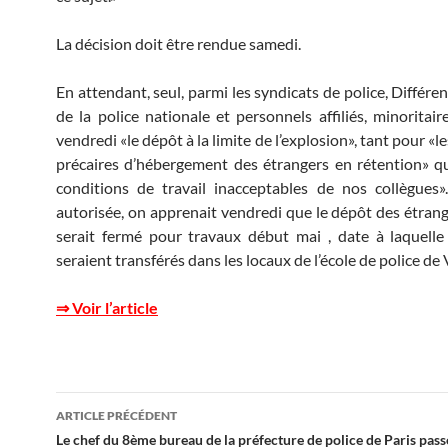
La décision doit être rendue samedi.
En attendant, seul, parmi les syndicats de police, Différe
de la police nationale et personnels affiliés, minoritair
vendredi «le dépôt à la limite de l’explosion», tant pour «l
précaires d’hébergement des étrangers en rétention» q
conditions de travail inacceptables de nos collègues
autorisée, on apprenait vendredi que le dépôt des étrang
serait fermé pour travaux début mai , date à laquelle
seraient transférés dans les locaux de l’école de police d
⇒ Voir l’article
Navigation
ARTICLE PRÉCÉDENT
des
Le chef du 8ème bureau de la préfecture de police de Paris pass