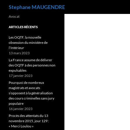
Recherche
Stephane MAUGENDRE
Avocat
ARTICLES RÉCENTS
Les OQTF, la nouvelle
obsession du ministère de
l’Intérieur
13 mars 2023
La France assume de délivrer
des OQTF à des personnes non
expulsables
17 janvier 2023
Pourquoi de nombreux
magistrats et avocats
s’opposent à la généralisation
des cours criminelles sans jury
populaire
16 janvier 2023
Procès des attentats du 13
novembre 2015, jour 129 :
« Merci Loulou »