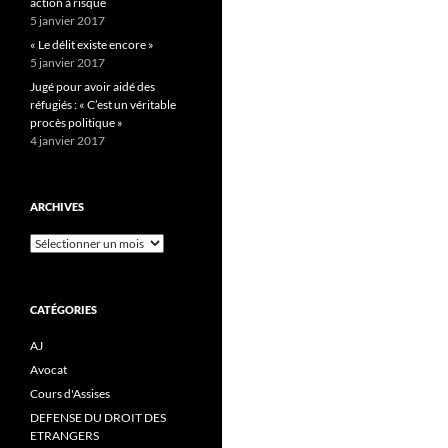
action à risque
5 janvier 2017
« Le délit existe encore »
5 janvier 2017
Jugé pour avoir aidé des
réfugiés : « C’est un véritable
procès politique »
4 janvier 2017
ARCHIVES
Archives
CATÉGORIES
AJ
Avocat
Cours d'Assises
DEFENSE DU DROIT DES
ETRANGERS