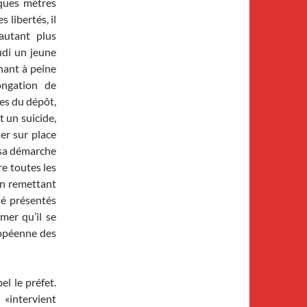
ques mètres
 libertés, il
’autant plus
udi un jeune
nant à peine
ongation de
res du dépôt,
t un suicide,
ter sur place
à sa démarche
re toutes les
en remettant
té présentés
mer qu’il se
ropéenne des
el le préfet.
 «intervient