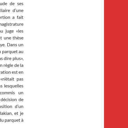
tude de ses
liaire d’une
rtion a fait
magistrature
au juge «les
st une thèse
aye. Dans un
du parquet au
s dire plus»,
n règle de la
ration est en
«n’était pas
s lesquelles
, commis un
 décision de
osition d’un
akian, et je
du parquet à