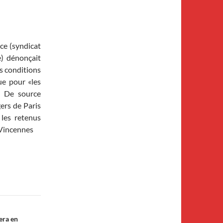
nce (syndicat
e) dénonçait
es conditions
ue pour «les
». De source
ers de Paris
 les retenus
e Vincennes
era en