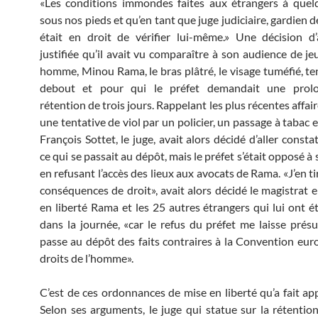
«Les conditions immondes faites aux étrangers à quel
sous nos pieds et qu’en tant que juge judiciaire, gardien des
était en droit de vérifier lui-même.» Une décision d
justifiée qu’il avait vu comparaître à son audience de je
homme, Minou Rama, le bras plâtré, le visage tuméfié, te
debout et pour qui le préfet demandait une prol
rétention de trois jours. Rappelant les plus récentes affai
une tentative de viol par un policier, un passage à tabac e
François Sottet, le juge, avait alors décidé d’aller consta
ce qui se passait au dépôt, mais le préfet s’était opposé 
en refusant l’accès des lieux aux avocats de Rama. «J’en ti
conséquences de droit», avait alors décidé le magistrat 
en liberté Rama et les 25 autres étrangers qui lui ont é
dans la journée, «car le refus du préfet me laisse présu
passe au dépôt des faits contraires à la Convention eu
droits de l’homme».
C’est de ces ordonnances de mise en liberté qu’a fait app
Selon ses arguments, le juge qui statue sur la rétention