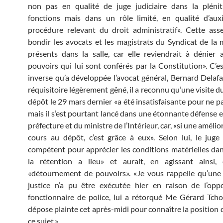
non pas en qualité de juge judiciaire dans la pléni
fonctions mais dans un rôle limité, en qualité d’auxi
procédure relevant du droit administratif». Cette asse
bondir les avocats et les magistrats du Syndicat de la 
présents dans la salle, car elle reviendrait à dénier 
pouvoirs qui lui sont conférés par la Constitution». C’e
inverse qu’a développée l’avocat général, Bernard Delaf
réquisitoire légèrement gêné, il a reconnu qu’une visite 
dépôt le 29 mars dernier «a été insatisfaisante pour ne pa
mais il s’est pourtant lancé dans une étonnante défense e
préfecture et du ministre de l’Intérieur, car, «si une amélio
cours au dépôt, c’est grâce à eux». Selon lui, le juge 
compétent pour apprécier les conditions matérielles dan
la rétention a lieu» et aurait, en agissant ainsi
«détournement de pouvoirs». «Je vous rappelle qu’une
justice n’a pu être exécutée hier en raison de l’opp
fonctionnaire de police, lui a rétorqué Me Gérard Tchol
dépose plainte cet après-midi pour connaître la position 
ce sujet.»