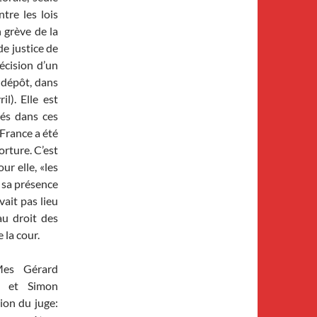
tre les lois
n grève de la
de justice de
décision d’un
 dépôt, dans
l). Elle est
tés dans ces
France a été
rture. C’est
ur elle, «les
 sa présence
vait pas lieu
au droit des
 la cour.
Mes Gérard
et et Simon
ion du juge: