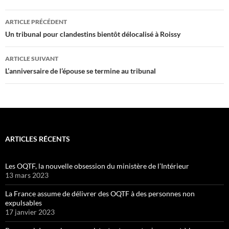
Navigation
ARTICLE PRÉCÉDENT
des
Un tribunal pour clandestins bientôt délocalisé à Roissy
articles
ARTICLE SUIVANT
L’anniversaire de l’épouse se termine au tribunal
ARTICLES RÉCENTS
Les OQTF, la nouvelle obsession du ministère de l’Intérieur
13 mars 2023
La France assume de délivrer des OQTF à des personnes non
expulsables
17 janvier 2023