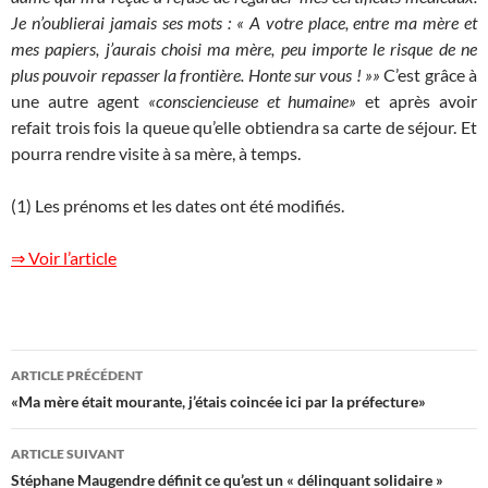
Je n’oublierai jamais ses mots : « A votre place, entre ma mère et
mes papiers, j’aurais choisi ma mère, peu importe le risque de ne
plus pouvoir repasser la frontière. Honte sur vous ! »»
C’est grâce à
une autre agent
«consciencieuse et humaine»
et après avoir
refait trois fois la queue qu’elle obtiendra sa carte de séjour. Et
pourra rendre visite à sa mère, à temps.
(1) Les prénoms et les dates ont été modifiés.
⇒ Voir l’article
Navigation
ARTICLE PRÉCÉDENT
des
«Ma mère était mourante, j’étais coincée ici par la préfecture»
articles
ARTICLE SUIVANT
Stéphane Maugendre définit ce qu’est un « délinquant solidaire »