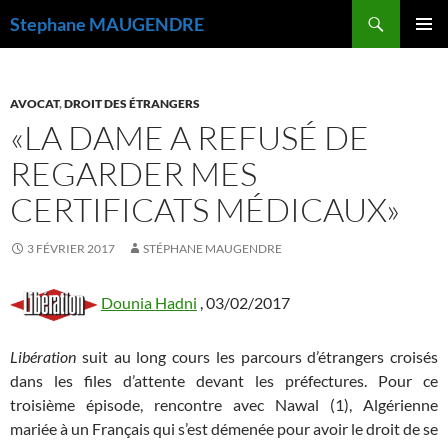
Recherche
Stephane MAUGENDRE
ALLER
MENU
AU
PRINCI
CONTENU
AVOCAT
,
DROIT DES ÉTRANGERS
«LA DAME A REFUSÉ DE
REGARDER MES
CERTIFICATS MÉDICAUX»
3 FÉVRIER 2017
STÉPHANE MAUGENDRE
Dounia Hadni
, 0
3/02/2017
Libération
suit au long cours les parcours d’étrangers croisés
dans les files d’attente devant les préfectures. Pour ce
troisième épisode, rencontre avec Nawal (1), Algérienne
mariée à un Français qui s’est démenée pour avoir le droit de se