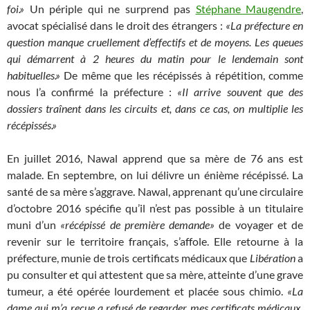
foi.»
Un périple qui ne surprend pas
Stéphane Maugendre
,
avocat spécialisé dans le droit des étrangers :
«La préfecture en
question manque cruellement d’effectifs et de moyens. Les queues
qui démarrent à 2 heures du matin pour le lendemain sont
habituelles.»
De même que les récépissés à répétition, comme
nous l’a confirmé la préfecture :
«Il arrive souvent que des
dossiers traînent dans les circuits et, dans ce cas, on multiplie les
récépissés.»
En juillet 2016, Nawal apprend que sa mère de 76 ans est
malade. En septembre, on lui délivre un énième récépissé. La
santé de sa mère s’aggrave. Nawal, apprenant qu’une circulaire
d’octobre 2016 spécifie qu’il n’est pas possible à un titulaire
muni d’un
«récépissé de première demande»
de voyager et de
revenir sur le territoire français, s’affole. Elle retourne à la
préfecture, munie de trois certificats médicaux que
Libération
a
pu consulter et qui attestent que sa mère, atteinte d’une grave
tumeur, a été opérée lourdement et placée sous chimio.
«La
dame qui m’a reçue a refusé de regarder mes certificats médicaux.