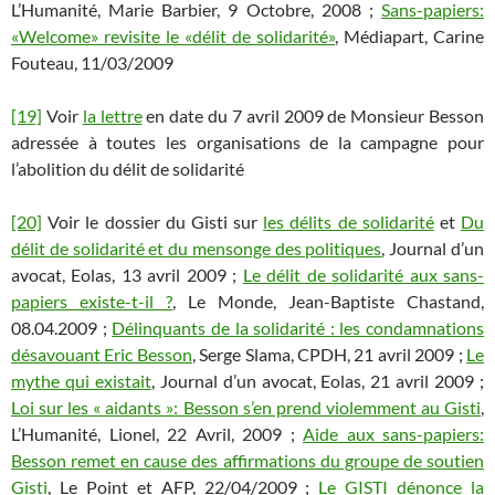
L’Humanité, Marie Barbier, 9 Octobre, 2008 ;
Sans-papiers:
«Welcome» revisite le «délit de solidarité»
, Médiapart, Carine
Fouteau, 11/03/2009
[19]
Voir
la lettre
en date du 7 avril 2009 de Monsieur Besson
adressée à toutes les organisations de la campagne pour
l’abolition du délit de solidarité
[20]
Voir le dossier du Gisti sur
les délits de solidarité
et
Du
délit de solidarité et du mensonge des politiques
, Journal d’un
avocat, Eolas, 13 avril 2009 ;
Le délit de solidarité aux sans-
papiers existe-t-il ?
, Le Monde, Jean-Baptiste Chastand,
08.04.2009 ;
Délinquants de la solidarité : les condamnations
désavouant Eric Besson
, Serge Slama, CPDH, 21 avril 2009 ;
Le
mythe qui existait
, Journal d’un avocat, Eolas, 21 avril 2009 ;
Loi sur les « aidants »: Besson s’en prend violemment au Gisti
,
L’Humanité, Lionel, 22 Avril, 2009 ;
Aide aux sans-papiers:
Besson remet en cause des affirmations du groupe de soutien
Gisti
, Le Point et AFP, 22/04/2009 ;
Le GISTI dénonce la