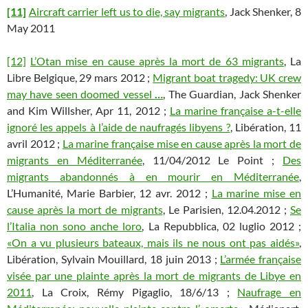
[11]
Aircraft carrier left us to die, say migrants
, Jack Shenker, 8
May 2011
[12]
L’Otan mise en cause après la mort de 63 migrants
, La
Libre Belgique, 29 mars 2012 ;
Migrant boat tragedy: UK crew
may have seen doomed vessel
…
, The Guardian, Jack Shenker
and Kim Willsher, Apr 11, 2012 ;
La marine française a-t-elle
ignoré les appels à l’aide de naufragés libyens ?
, Libération, 11
avril 2012 ;
La marine française mise en cause après la mort de
migrants en Méditerranée
, 11/04/2012 Le Point ;
Des
migrants abandonnés à en mourir en Méditerranée
,
L’Humanité, Marie Barbier, 12 avr. 2012 ;
La marine mise en
cause après la mort de migrants
, Le Parisien, 12.04.2012 ;
Se
l’Italia non sono anche loro
, La Repubblica, 02 luglio 2012 ;
«On a vu plusieurs bateaux, mais ils ne nous ont pas aidés»
,
Libération, Sylvain Mouillard, 18 juin 2013 ;
L’armée française
visée par une plainte après la mort de migrants de Libye en
2011
, La Croix, Rémy Pigaglio, 18/6/13 ;
Naufrage en