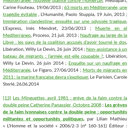
Méditerranée: nouvelle plainte contre l’«omerta»
, Médiapart,
Carine Fouteau, 19/06/2013 ;
63 morts en Méditerranée, une
tragédie évitable
, L’Humanité, Paolo Stuppia, 19 Juin, 2013 ;
Immigration clandestine: enquête sur une odyssée tragique
,
L’Express, Inès Mendret, 23/06/2013 ;
Muerte en el
Mediterráneo
, Proceso, 21 juil. 2013 ;
Naufrage au large de la
Libye : les pays de la coalition accusés d’avoir tourné le dos
,
Libération, Willy Le Devin, 26 juin 2014 ;
Non-assistance à un
bateau de migrants : l’armée est-elle coupable ?
, Libération,
Willy Le Devin, 26 juin 2014 ;
Enquête sur un naufrage en
Méditerranée
, Le Figaro, 27/06/2014 ;
Morts de migrants en
2011 : la marine française devra s’expliquer
, Le Parisien, Carole
Sterlé, 26.06.2014
[13]
Les Minguettes, avril 1981 : grève de la faim contre la
double peine Catherine Panassier, Octobre 2008
;
Les grèves
de la faim lyonnaises contre la double peine : opportunités
militantes et opportunités politiques
,
par Lilian Mathieu
« L’Homme et la société » 2006/2-3 (n° 160-161) Éditeur :