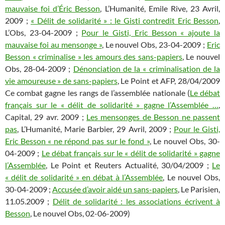
mauvaise foi d’Éric Besson
, L’Humanité, Emile Rive, 23 Avril,
2009 ;
« Délit de solidarité » : le Gisti contredit Eric Besson
,
L’Obs, 23-04-2009 ;
Pour le Gisti, Eric Besson « ajoute la
mauvaise foi au mensonge »
, Le nouvel Obs, 23-04-2009 ;
Eric
Besson « criminalise » les amours des sans-papiers
, Le nouvel
Obs, 28-04-2009 ;
Dénonciation de la « criminalisation de la
vie amoureuse » de sans-papiers
, Le Point et AFP, 28/04/2009
Ce combat gagne les rangs de l’assemblée nationale (
Le débat
français sur le « délit de solidarité » gagne l’Assemblée …
,
Capital, 29 avr. 2009 ;
Les mensonges de Besson ne passent
pas
, L’Humanité, Marie Barbier, 29 Avril, 2009 ;
Pour le Gisti,
Eric Besson « ne répond pas sur le fond »
, Le nouvel Obs, 30-
04-2009 ;
Le débat français sur le « délit de solidarité » gagne
l’Assemblée
, Le Point et Reuters Actualité, 30/04/2009 ;
Le
« délit de solidarité » en débat à l’Assemblée
, Le nouvel Obs,
30-04-2009 ;
Accusée d’avoir aidé un sans-papiers
, Le Parisien,
11.05.2009 ;
Délit de solidarité : les associations écrivent à
Besson
, Le nouvel Obs, 02-06-2009)