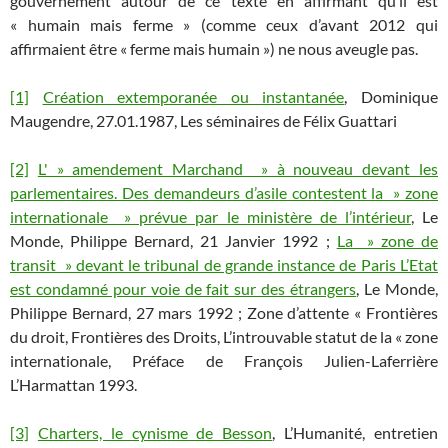
gouvernement autour de ce texte en affirmant qu’il est
« humain mais ferme » (comme ceux d’avant 2012 qui
affirmaient être « ferme mais humain ») ne nous aveugle pas.
[1]
Création extemporanée ou instantanée
, Dominique
Maugendre, 27.01.1987, Les séminaires de Félix Guattari
[2]
L' » amendement Marchand » à nouveau devant les
parlementaires. Des demandeurs d’asile contestent la » zone
internationale » prévue par le ministère de l’intérieur
, Le
Monde, Philippe Bernard, 21 Janvier 1992 ;
La » zone de
transit » devant le tribunal de grande instance de Paris L’Etat
est condamné pour voie de fait sur des étrangers
, Le Monde,
Philippe Bernard, 27 mars 1992 ; Zone d’attente « Frontières
du droit, Frontières des Droits, L’introuvable statut de la « zone
internationale, Préface de François Julien-Laferrière
L’Harmattan 1993.
[3]
Charters, le cynisme de Besson
, L’Humanité, entretien