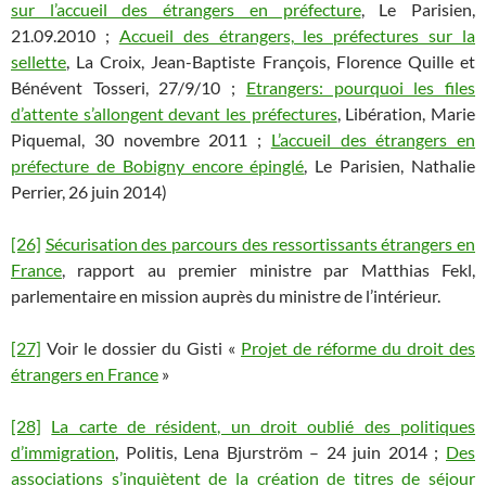
sur l’accueil des étrangers en préfecture
, Le Parisien,
21.09.2010 ;
Accueil des étrangers, les préfectures sur la
sellette
, La Croix, Jean-Baptiste François, Florence Quille et
Bénévent Tosseri, 27/9/10 ;
Etrangers: pourquoi les files
d’attente s’allongent devant les préfectures
, Libération, Marie
Piquemal, 30 novembre 2011 ;
L’accueil des étrangers en
préfecture de Bobigny encore épinglé
, Le Parisien, Nathalie
Perrier, 26 juin 2014)
[26]
Sécurisation des parcours des ressortissants étrangers en
France
, rapport au premier ministre par Matthias Fekl,
parlementaire en mission auprès du ministre de l’intérieur.
[27]
Voir le dossier du Gisti «
Projet de réforme du droit des
étrangers en France
»
[28]
La carte de résident, un droit oublié des politiques
d’immigration
, Politis, Lena Bjurström – 24 juin 2014 ;
Des
associations s’inquiètent de la création de titres de séjour