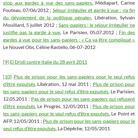
stop aux gardes à vue des sans-papiers
, Médiapart, Carine
Fouteau, 07/06/2012 ;
Séjour irrégulier et garde à vue : «la fin
du dévoiement de la politique pénale»
, Libération, Sylvain
Mouillard, 5 juillet 2012 ;
Sans-papiers : le séjour irrégulier ne
justifie pas la garde à vue
, Le Parisien, 05.07.2012 ;
Fin des
gardes à vue pour les sans-papiers : « Ça va être compliqué »
,
Le Nouvel Obs, Céline Rastello, 06-07-2012
[9]
El Dridi contre Italie du 28 avril 2011
[10]
Plus de prison pour les sans-papiers pour le seul refus
d’être expulsés
, Libération, 12 mai 2011 ;
Plus de prison pour
les sans-papiers pour le seul refus d’être expulsés
, Le Parisien,
12.05.2011 ;
Pas de prison pour les sans-papiers qui refusent
d’être expulsés
, Le Progrès, 12/05/2011 ;
Plus de prison pour
les sans-papiers pour le seul refus d’être expulsés
, Le Point et
AFP, 12/05/2011 ;
Plus de prison pour les sans-papiers pour le
seul refus d’être expulsés
, La Dépêche, 12/05/2011