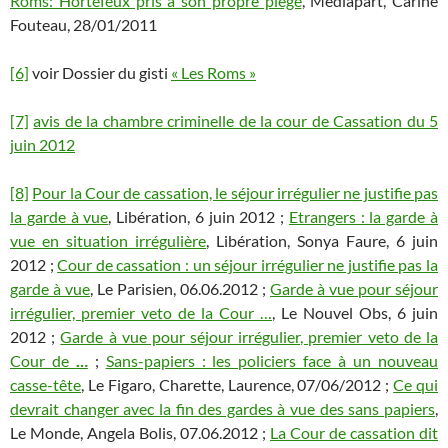
Roms: Hortefeux pris à son propre piège
, Médiapart, Carine
Fouteau, 28/01/2011
[6]
voir Dossier du gisti
« Les Roms »
[7]
avis de la chambre criminelle de la cour de Cassation du 5
juin 2012
[8]
Pour la Cour de cassation, le séjour irrégulier ne justifie pas
la garde à vue
, Libération, 6 juin 2012 ;
Etrangers : la garde à
vue en situation irrégulière
, Libération, Sonya Faure, 6 juin
2012 ;
Cour de cassation : un séjour irrégulier ne justifie pas la
garde à vue
, Le Parisien, 06.06.2012 ;
Garde à vue pour séjour
irrégulier, premier veto de la Cour …
, Le Nouvel Obs, 6 juin
2012 ;
Garde à vue pour séjour irrégulier, premier veto de la
Cour de
…
;
Sans-papiers : les policiers face à un nouveau
casse-tête
, Le Figaro, Charette, Laurence, 07/06/2012 ;
Ce qui
devrait changer avec la fin des gardes à vue des sans papiers
,
Le Monde, Angela Bolis, 07.06.2012 ;
La Cour de cassation dit