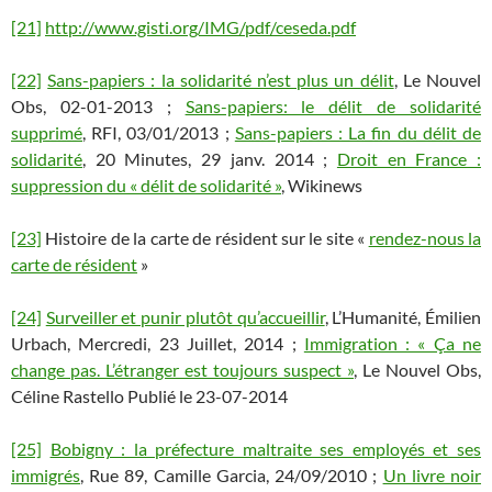
[21]
http://www.gisti.org/IMG/pdf/ceseda.pdf
[22]
Sans-papiers : la solidarité n’est plus un délit
, Le Nouvel
Obs, 02-01-2013 ;
Sans-papiers: le délit de solidarité
supprimé
, RFI, 03/01/2013 ;
Sans-papiers : La fin du délit de
solidarité
, 20 Minutes, 29 janv. 2014 ;
Droit en France :
suppression du « délit de solidarité »
, Wikinews
[23]
Histoire de la carte de résident sur le site «
rendez-nous la
carte de résident
»
[24]
Surveiller et punir plutôt qu’accueillir
, L’Humanité, Émilien
Urbach, Mercredi, 23 Juillet, 2014 ;
Immigration : « Ça ne
change pas. L’étranger est toujours suspect »
, Le Nouvel Obs,
Céline Rastello Publié le 23-07-2014
[25]
Bobigny : la préfecture maltraite ses employés et ses
immigrés
, Rue 89, Camille Garcia, 24/09/2010 ;
Un livre noir