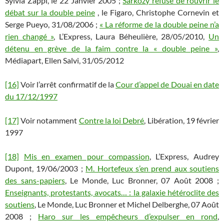
Sylvia Zappi, le 22 Janvier 2005 ;
Sarkozy refuse de rouvrir le
débat sur la double peine
, le Figaro, Christophe Cornevin et
Serge Pueyo, 31/08/2006 ;
« La réforme de la double peine n’a
rien changé »
, L’Express, Laura Béheulière, 28/05/2010,
Un
détenu en grève de la faim contre la « double peine »
,
Médiapart, Ellen Salvi, 31/05/2012
[16]
Voir l’arrêt confirmatif de la
Cour d’appel de Douai en date
du 17/12/1997
[17]
Voir notamment
Contre la loi Debré
, Libération, 19 février
1997
[18]
Mis en examen pour compassion
, L’Express, Audrey
Dupont, 19/06/2003 ;
M. Hortefeux s’en prend aux soutiens
des sans-papiers
, Le Monde, Luc Bronner, 07 Août 2008 ;
Enseignants, protestants, avocats… : la galaxie hétéroclite des
soutiens
, Le Monde, Luc Bronner et Michel Delberghe, 07 Août
2008 ;
Haro sur les empêcheurs d’expulser en rond
,