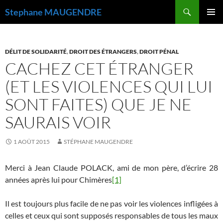
Recherche
Stephane MAUGENDRE
ALLER
MENU
AU
PRINCI
CONTENU
DÉLIT DE SOLIDARITÉ
,
DROIT DES ÉTRANGERS
,
DROIT PÉNAL
CACHEZ CET ÉTRANGER
(ET LES VIOLENCES QUI LUI
SONT FAITES) QUE JE NE
SAURAIS VOIR
1 AOÛT 2015
STÉPHANE MAUGENDRE
Merci à Jean Claude POLACK, ami de mon père, d’écrire 28
années après lui pour Chimères
[1]
Il est toujours plus facile de ne pas voir les violences infligées à
celles et ceux qui sont supposés responsables de tous les maux