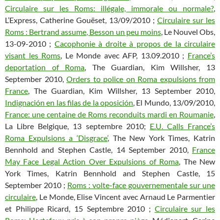
Circulaire sur les Roms: illégale, immorale ou normale?
,
L’Express, Catherine Gouëset, 13/09/2010 ;
Circulaire sur les
Roms : Bertrand assume, Besson un peu moins
, Le Nouvel Obs,
13-09-2010 ;
Cacophonie à droite à propos de la circulaire
visant les Roms
, Le Monde avec AFP, 13.09.2010 ;
France’s
deportation of Roma
, The Guardian, Kim Willsher, 13
September 2010,
Orders to police on Roma expulsions from
France
, The Guardian, Kim Willsher, 13 September 2010,
Indignación en las filas de la oposición
, El Mundo, 13/09/2010,
France: une centaine de Roms reconduits mardi en Roumanie
,
La Libre Belgique, 13 septembre 2010;
E.U. Calls France’s
Roma Expulsions a ‘Disgrace’
, The New York Times‎, Katrin
Bennhold and Stephen Castle, 14 September 2010,
France
May Face Legal Action Over Expulsions of Roma
, The New
York Times‎, Katrin Bennhold and Stephen Castle, 15
September 2010 ;
Roms : volte-face gouvernementale sur une
circulaire
, Le Monde, Elise Vincent avec Arnaud Le Parmentier
et Philippe Ricard, 15 Septembre 2010 ;
Circulaire sur les