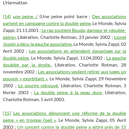
L’Harmattan
[14]
une peine ./
(Une peine point barre ;
Des associations
partent en campagne contre la double peine
, Le Monde, Sylvia
Zappi, 21.11.2001 ;
Le rap soutient Bouda, danseur et «double-
peine»
, Libération, Charlotte Rotman, 23 janvier 2002 ;
Lionel
Jospin a déçu la gauche associative
, Le Monde, Sylvia Zappi, 02
Avril 2002 ;
Les associations en attendent davantage sur la
double peine
, Le Monde, Sylvia Zappi, 11.04.2002 ;
La gauche
doublée par la droite.
, Libération, Charlotte Rotman, 28
novembre 2002 ;
Les associations veulent retirer aux juges un
pouvoir « exorbitant »
, Le Monde, Sylvia Zappi, 29 Novembre
2002 ;
Le sourire retrouvé
, Libération, Charlotte Rotman, 3
février 2003 ;
La double peine à la peau dure
, Libération,
Charlotte Rotman, 5 avril 2003.
[15]
Les associations dénoncent une réforme de la double
peine « en trompe l’oeil »
, Le Monde, Sylvia Zappi, 05 Avril
2003 ;
Un concert contre la double peine a attiré près de 15