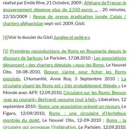
réalisé par Emile Rive, 21 Octobre, 2009 ;
Afghans de France: le
gouvernement dépense plus de 2.550 euros
…
, 20 minutes,
22/10/2009 ;
Revue de presse éradication jungle Calais /
charters afghanistan
sept-oct. 2009, Gisti.
[4]
Voir le dossier du Gisti
Jungles et exilé·e·s
[5]
Premières reconductions de Roms en Roumanie depuis le
discours de Sarkozy
, Le Parisien, 17.08.2010 ;
Les associations
dénoncent « des charters déguisés » pour les Roms
, Le Nouvel
Obs, 18-08-2010,
Besson s’arme pour ficher les Roms
expulsés
, L’Humanité, Anne Roy, 3 Septembre 2010 ;
La
circulaire visant les Roms est « très probablement illégale »
, Le
Monde avec AFP, 12.09.2010,
Circulaire sur les Roms: Besson
«pas au courant», Bertrand «assume tout à fait»
, Libération, 12
septembre 2010 ;
Roms: une association prévoit un recours
, Le
Figaro, 12/09/2010,
Roms : une circulaire d’Hortefeux
montrée du doigt
, Le Nouvel Obs, 12-09-2010 ;
Roms : la
circulaire qui provoque l’indignation
, Le Parisien, 12.09.2010,