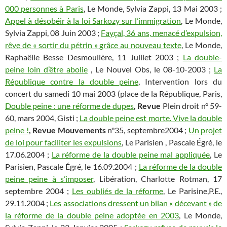
000 personnes à Paris
, Le Monde, Sylvia Zappi, 13 Mai 2003 ;
Appel à désobéir à la loi Sarkozy sur l’immigration
, Le Monde,
Sylvia Zappi, 08 Juin 2003 ;
Fayçal, 36 ans, menacé d’expulsion,
rêve de « sortir du pétrin » grâce au nouveau texte
, Le Monde,
Raphaëlle Besse Desmoulière, 11 Juillet 2003 ;
La double-
peine loin d’être abolie
, Le Nouvel Obs, le 08-10-2003 ;
La
République contre la double peine
, Intervention lors du
concert du samedi 10 mai 2003 (place de la République, Paris,
Double peine : une réforme de dupes
, Revue
Plein droit n° 59-
60, mars 2004, Gisti ;
La double peine est morte. Vive la double
peine !
, Revue Mouvements
n°35, septembre2004 ;
Un projet
de loi pour faciliter les expulsions
, Le Parisien , Pascale Égré, le
17.06.2004 ;
La réforme de la double peine mal appliquée
, Le
Parisien, Pascale Égré, le 16.09.2004 ;
La réforme de la double
peine peine à s’imposer
, Libération, Charlotte Rotman, 17
septembre 2004 ;
Les oubliés de la réforme
, Le Parisine,P.E.,
29.11.2004 ;
Les associations dressent un bilan « décevant » de
la réforme de la double peine adoptée en 2003
, Le Monde,