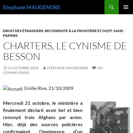
Recherche
Stephane MAUGENDRE
ALLER
MENU
AU
PRINCI
CONTENU
DROIT DES ÉTRANGERS
,
RECONDUITE À LA FRONTIÈRE ET OQTF
,
SANS-
PAPIERS
CHARTERS, LE CYNISME DE
BESSON
21 OCTOBRE 2009
STÉPHANE MAUGENDRE
UN
COMMENTAIRE
Emilie Rive
, 21/10/2009
Mercredi 21 octobre, le ministère a
finalement déclaré avoir bel et bien
renvoyé trois Afghans par avion.
Hier, déjà des sources policières
confirmaient l’imminence d’un