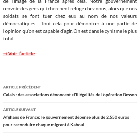
de l’image de la France après cela. Notre gouvernement
renvoie des gens qui cherchent refuge chez nous, alors que nos
soldats se font tuer chez eux au nom de nos valeurs
démocratiques… Tout cela pour démontrer à une partie de
l’opinion qu’on est capable d’agir. On est dans le cynisme le plus
total.
⇒ Voir l’article
Navigation
ARTICLE PRÉCÉDENT
des
Calais : des associations dénoncent «l’illégalité» de l’opération Besson
articles
ARTICLE SUIVANT
Afghans de France: le gouvernement dépense plus de 2.550 euros
pour reconduire chaque migrant à Kaboul