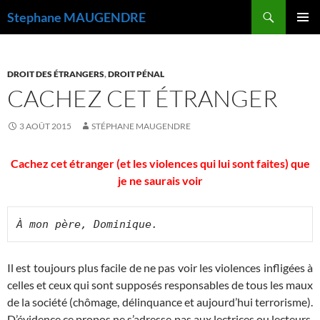
Recherche
Stephane MAUGENDRE
ALLER
MENU
AU
PRINCI
CONTENU
DROIT DES ÉTRANGERS
,
DROIT PÉNAL
CACHEZ CET ÉTRANGER
3 AOÛT 2015
STÉPHANE MAUGENDRE
Cachez cet étranger (et les violences qui lui sont faites) que
je ne saurais voir
À mon père, Dominique.
Il est toujours plus facile de ne pas voir les violences infligées à
celles et ceux qui sont supposés responsables de tous les maux
de la société (chômage, délinquance et aujourd’hui terrorisme).
D’évidence ce propos ne s’adresse pas aux lectrices ou lecteurs,