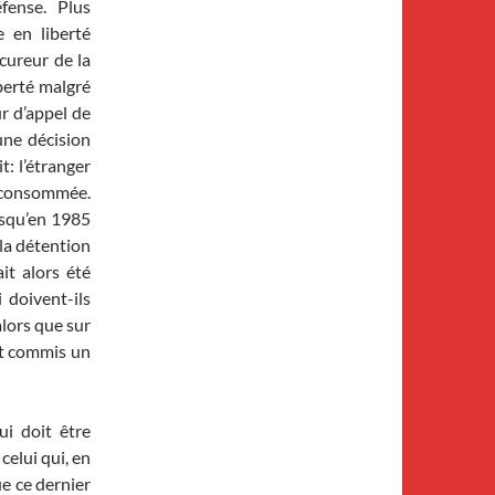
fense. Plus
 en liberté
ocureur de la
berté malgré
ur d’appel de
une décision
t: l’étranger
t consommée.
usqu’en 1985
 la détention
ait alors été
 doivent-ils
alors que sur
nt commis un
ui doit être
celui qui, en
ue ce dernier