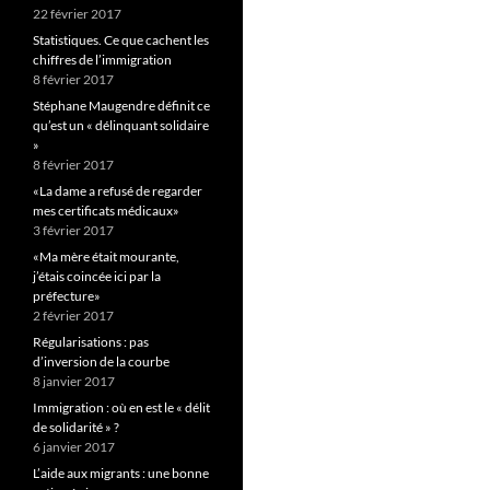
22 février 2017
Statistiques. Ce que cachent les
chiffres de l’immigration
8 février 2017
Stéphane Maugendre définit ce
qu’est un « délinquant solidaire
»
8 février 2017
«La dame a refusé de regarder
mes certificats médicaux»
3 février 2017
«Ma mère était mourante,
j’étais coincée ici par la
préfecture»
2 février 2017
Régularisations : pas
d’inversion de la courbe
8 janvier 2017
Immigration : où en est le « délit
de solidarité » ?
6 janvier 2017
L’aide aux migrants : une bonne