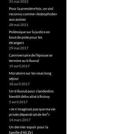
31 mai 2022
Pour la première fois, un viol
reconnu comme «lesbophobe»
aux assises
28 mai 2021
Polémique sur la justice en
bout de piste pour les
étrangers
29 mai 2017
L’anniversaire de l’épouse se
termine au tribunal
19 avril 2017
Moratoire sur les visas long
séjour
18 avril 2017
Un tribunal pour clandestins
bientôt délocalisé à Roissy
5 avril 2017
«Je n’imaginais pas que ma vie
privée dépendrait de 4m²»
14 mars 2017
Un dernier espoir pour la
famille d’Ali Ziri