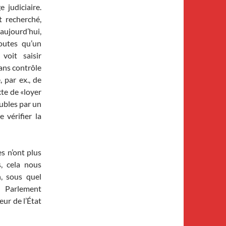
 judiciaire.
t recherché,
ujourd’hui,
routes qu’un
voit saisir
ans contrôle
 par ex., de
xte de «loyer
eubles par un
 vérifier la
s n’ont plus
s, cela nous
, sous quel
e Parlement
ur de l’État