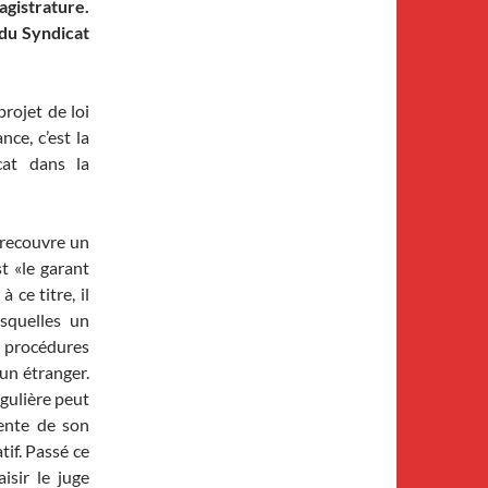
agistrature.
du Syndicat
rojet de loi
nce, c’est la
cat dans la
l recouvre un
st «le garant
 ce titre, il
esquelles un
s procédures
’un étranger.
égulière peut
ttente de son
if. Passé ce
aisir le juge