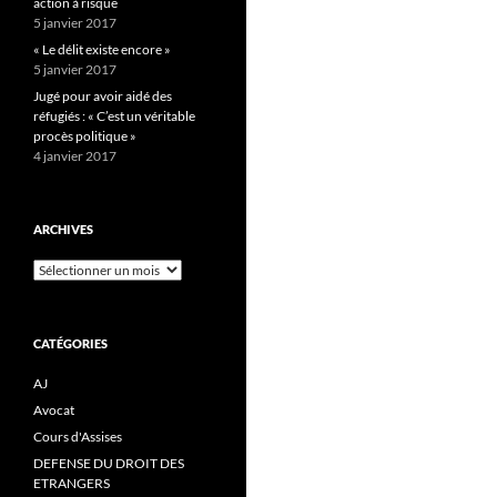
action à risque
5 janvier 2017
« Le délit existe encore »
5 janvier 2017
Jugé pour avoir aidé des
réfugiés : « C’est un véritable
procès politique »
4 janvier 2017
ARCHIVES
Archives
CATÉGORIES
AJ
Avocat
Cours d'Assises
DEFENSE DU DROIT DES
ETRANGERS