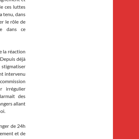
de ces luttes
a tenu, dans
r le rôle de
ire dans ce
e la réaction
 Depuis déjà
 stigmatiser
nt intervenu
 commission
 irrégulier
alarmait des
angers allant
oi.
onger de 24h
nement et de