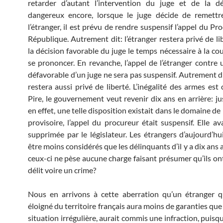
retarder d’autant l’intervention du juge et de la dé
dangereux encore, lorsque le juge décide de remettre
l’étranger, il est prévu de rendre suspensif l’appel du Pr
République. Autrement dit: l’étranger restera privé de li
la décision favorable du juge le temps nécessaire à la co
se prononcer. En revanche, l’appel de l’étranger contre 
défavorable d’un juge ne sera pas suspensif. Autrement di
restera aussi privé de liberté. L’inégalité des armes es
Pire, le gouvernement veut revenir dix ans en arrière: j
en effet, une telle disposition existait dans le domaine de
provisoire, l’appel du procureur était suspensif. Elle av
supprimée par le législateur. Les étrangers d’aujourd’hui
être moins considérés que les délinquants d’il y a dix ans 
ceux-ci ne pèse aucune charge faisant présumer qu’ils o
délit voire un crime?
Nous en arrivons à cette aberration qu’un étranger q
éloigné du territoire français aura moins de garanties que 
situation irrégulière, aurait commis une infraction, puisq