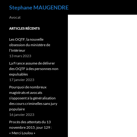
Recherche
Stephane MAUGENDRE
Avocat
ARTICLES RÉCENTS
Les OQTF, la nouvelle
obsession du ministère de
l’Intérieur
13 mars 2023
La France assume de délivrer
des OQTF à des personnes non
expulsables
17 janvier 2023
Pourquoi de nombreux
magistrats et avocats
s’opposent à la généralisation
des cours criminelles sans jury
populaire
16 janvier 2023
Procès des attentats du 13
novembre 2015, jour 129 :
« Merci Loulou »