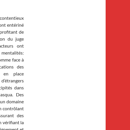
contentieux
ont entériné
profitant de
tion du juge
acteurs ont
entalités:
homme face à
cations des
se en place
d’étrangers
cipités dans
Pasqua. Des
é un domaine
en contrôlant
assurant des
 vérifiant la
oignement et