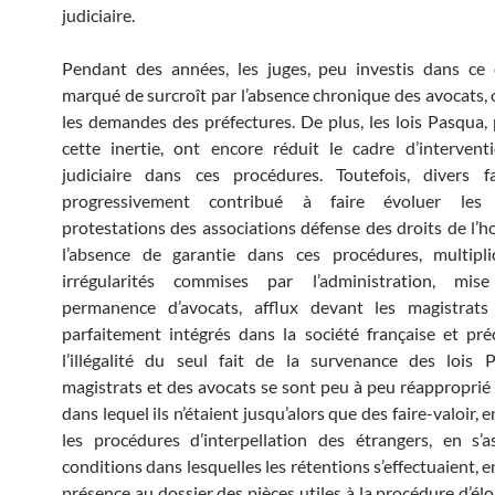
judiciaire.
Pendant des années, les juges, peu investis dans ce 
marqué de surcroît par l’absence chronique des avocats, 
les demandes des préfectures. De plus, les lois Pasqua, 
cette inertie, ont encore réduit le cadre d’interven
judiciaire dans ces procédures. Toutefois, divers f
progressivement contribué à faire évoluer les m
protestations des associations défense des droits de l’
l’absence de garantie dans ces procédures, multipli
irrégularités commises par l’administration, mi
permanence d’avocats, afflux devant les magistrats 
parfaitement intégrés dans la société française et pré
l’illégalité du seul fait de la survenance des lois 
magistrats et des avocats se sont peu à peu réappropri
dans lequel ils n’étaient jusqu’alors que des faire-valoir, 
les procédures d’interpellation des étrangers, en s’
conditions dans lesquelles les rétentions s’effectuaient, en
présence au dossier des pièces utiles à la procédure d’él