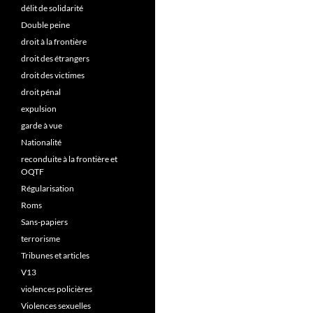
délit de solidarité
Double peine
droit à la frontière
droit des étrangers
droit des victimes
droit pénal
expulsion
garde à vue
Nationalité
reconduite à la frontière et
OQTF
Régularisation
Roms
Sans-papiers
terrorisme
Tribunes et articles
V13
violences policières
Violences sexuelles