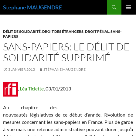
Recherche
Stephane MAUGENDRE
ALLER
MENU
AU
PRINCI
CONTENU
DÉLIT DE SOLIDARITÉ
,
DROIT DES ÉTRANGERS
,
DROIT PÉNAL
,
SANS-
PAPIERS
SANS-PAPIERS: LE DÉLIT DE
SOLIDARITÉ SUPPRIMÉ
3 JANVIER 2013
STÉPHANE MAUGENDRE
,
Léa Ticlette
, 03/01/2013
Au chapitre des
nouveautés législatives de ce début d’année, l’évolution de
mesures concernant les sans-papiers en France. Plus de garde
à vue mais une retenue administrative pouvant durer jusqu’à