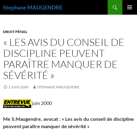
Recherche
Stephane MAUGENDRE
ALLER
MENU
AU
PRINCI
CONTENU
DROIT PÉNAL
« LES AVIS DU CONSEIL DE
DISCIPLINE PEUVENT
PARAÎTRE MANQUER DE
SÉVÉRITÉ »
1 JUIN 2000
STÉPHANE MAUGENDRE
juin 2000
Me S.Maugendre, avocat : « Les avis du conseil de discipline
peuvent paraître manquer de sévérité »