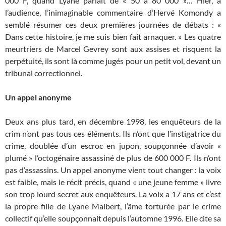
000 F, quand Lyane parlait de « 50 à 80 000 »… Hier, à
l’audience, l’inimaginable commentaire d’Hervé Komondy a
semblé résumer ces deux premières journées de débats : «
Dans cette histoire, je me suis bien fait arnaquer. » Les quatre
meurtriers de Marcel Gevrey sont aux assises et risquent la
perpétuité, ils sont là comme jugés pour un petit vol, devant un
tribunal correctionnel.
Un appel anonyme
Deux ans plus tard, en décembre 1998, les enquêteurs de la
crim n’ont pas tous ces éléments. Ils n’ont que l’instigatrice du
crime, doublée d’un escroc en jupon, soupçonnée d’avoir «
plumé » l’octogénaire assassiné de plus de 600 000 F. Ils n’ont
pas d’assassins. Un appel anonyme vient tout changer : la voix
est faible, mais le récit précis, quand « une jeune femme » livre
son trop lourd secret aux enquêteurs. La voix a 17 ans et c’est
la propre fille de Lyane Malbert, l’âme torturée par le crime
collectif qu’elle soupçonnait depuis l’automne 1996. Elle cite sa