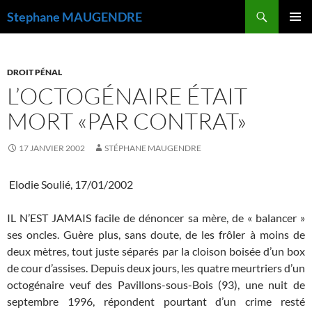
Recherche
Stephane MAUGENDRE
ALLER
MENU
AU
PRINCI
CONTENU
DROIT PÉNAL
L’OCTOGÉNAIRE ÉTAIT
MORT «PAR CONTRAT»
17 JANVIER 2002
STÉPHANE MAUGENDRE
Elodie Soulié, 17/01/2002
IL N’EST JAMAIS facile de dénoncer sa mère, de « balancer »
ses oncles. Guère plus, sans doute, de les frôler à moins de
deux mètres, tout juste séparés par la cloison boisée d’un box
de cour d’assises. Depuis deux jours, les quatre meurtriers d’un
octogénaire veuf des Pavillons-sous-Bois (93), une nuit de
septembre 1996, répondent pourtant d’un crime resté