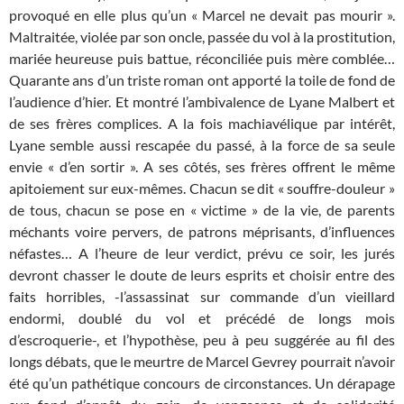
provoqué en elle plus qu’un « Marcel ne devait pas mourir ».
Maltraitée, violée par son oncle, passée du vol à la prostitution,
mariée heureuse puis battue, réconciliée puis mère comblée…
Quarante ans d’un triste roman ont apporté la toile de fond de
l’audience d’hier. Et montré l’ambivalence de Lyane Malbert et
de ses frères complices. A la fois machiavélique par intérêt,
Lyane semble aussi rescapée du passé, à la force de sa seule
envie « d’en sortir ». A ses côtés, ses frères offrent le même
apitoiement sur eux-mêmes. Chacun se dit « souffre-douleur »
de tous, chacun se pose en « victime » de la vie, de parents
méchants voire pervers, de patrons méprisants, d’influences
néfastes… A l’heure de leur verdict, prévu ce soir, les jurés
devront chasser le doute de leurs esprits et choisir entre des
faits horribles, -l’assassinat sur commande d’un vieillard
endormi, doublé du vol et précédé de longs mois
d’escroquerie-, et l’hypothèse, peu à peu suggérée au fil des
longs débats, que le meurtre de Marcel Gevrey pourrait n’avoir
été qu’un pathétique concours de circonstances. Un dérapage