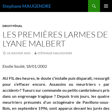
Recherche
Stephane MAUGENDRE
ALLER
MENU
AU
PRINCI
CONTENU
DROIT PÉNAL
LES PREMIÈRES LARMES DE
LYANE MALBERT
18 JANVIER 2002
STÉPHANE MAUGENDRE
Elodie Soulié, 18/01/2002
AU FIL des heures, le doute s’installe puis disparaît, ressurgit
pour s’effacer encore. Assassins ou meurtriers « par
accident»? Tueurs sur commande ou petits cambrioleurs pris
dans un engrenage tragique ? Depuis trois jours, les quatre
meurtriers présumés d’un octogénaire de Pavillons-sous-
Bois, en septembre 1996, sont apparus devant les jurés des