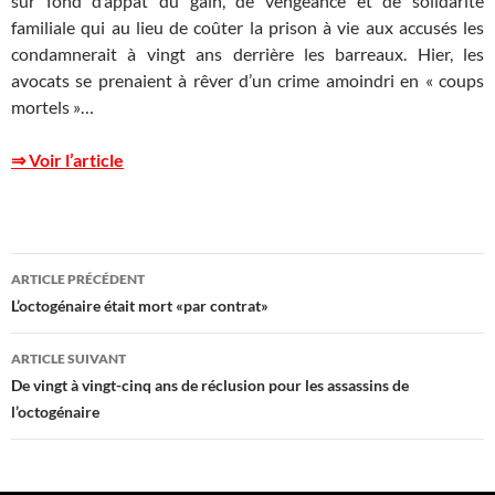
sur fond d’appât du gain, de vengeance et de solidarité
familiale qui au lieu de coûter la prison à vie aux accusés les
condamnerait à vingt ans derrière les barreaux. Hier, les
avocats se prenaient à rêver d’un crime amoindri en « coups
mortels »…
⇒ Voir l’article
Navigation
ARTICLE PRÉCÉDENT
des
L’octogénaire était mort «par contrat»
articles
ARTICLE SUIVANT
De vingt à vingt-cinq ans de réclusion pour les assassins de
l’octogénaire