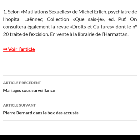
1. Selon «Mutilations Sexuelles» de Michel Erlich, psychiatre de
l’hopital Laënnec; Collection «Que sais-je», ed. Puf. On
consultera également la revue «Droits et Cultures» dont le n°
20 traite de l’excision. En vente à la librairie de l’Harmattan.
⇒ Voir l’article
Navigation
ARTICLE PRÉCÉDENT
des
Mariages sous surveillance
articles
ARTICLE SUIVANT
Pierre Bernard dans le box des accusés