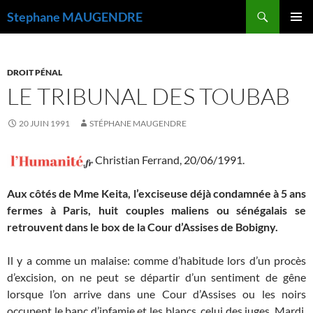
Recherche
Stephane MAUGENDRE
ALLER
MENU
AU
PRINCI
CONTENU
DROIT PÉNAL
LE TRIBUNAL DES TOUBAB
20 JUIN 1991
STÉPHANE MAUGENDRE
Christian Ferrand,
20/06/1991.
Aux côtés de Mme Keita, l’exciseuse déjà condamnée à 5 ans
fermes à Paris, huit couples maliens ou sénégalais se
retrouvent dans le box de la Cour d’Assises de Bobigny.
Il y a comme un malaise: comme d’habitude lors d’un procès
d’excision, on ne peut se départir d’un sentiment de gêne
lorsque l’on arrive dans une Cour d’Assises ou les noirs
occupent le banc d’infamie et les blancs, celui des juges. Mardi,