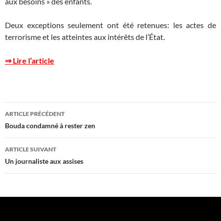
aux besoins » des enfants.
Deux exceptions seulement ont été retenues: les actes de
terrorisme et les atteintes aux intérêts de l’État.
⇒ Lire l’article
Navigation
ARTICLE PRÉCÉDENT
des
Bouda condamné à rester zen
articles
ARTICLE SUIVANT
Un journaliste aux assises