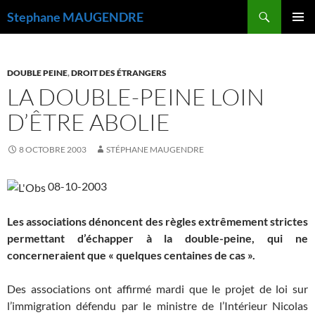
Recherche
Stephane MAUGENDRE
ALLER
MENU
AU
PRINCI
CONTENU
DOUBLE PEINE
,
DROIT DES ÉTRANGERS
LA DOUBLE-PEINE LOIN
D’ÊTRE ABOLIE
8 OCTOBRE 2003
STÉPHANE MAUGENDRE
08-10-2003
Les associations dénoncent des règles extrêmement strictes
permettant d’échapper à la double-peine, qui ne
concerneraient que « quelques centaines de cas ».
Des associations ont affirmé mardi que le projet de loi sur
l’immigration défendu par le ministre de l’Intérieur Nicolas