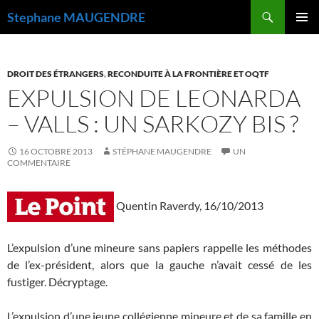
Recherche
Stephane MAUGENDRE
ALLER
MENU
AU
PRINCI
CONTENU
DROIT DES ÉTRANGERS
,
RECONDUITE À LA FRONTIÈRE ET OQTF
EXPULSION DE LEONARDA
– VALLS : UN SARKOZY BIS ?
16 OCTOBRE 2013
STÉPHANE MAUGENDRE
UN
COMMENTAIRE
Quentin Raverdy, 16/10/2013
L’expulsion d’une mineure sans papiers rappelle les méthodes
de l’ex-président, alors que la gauche n’avait cessé de les
fustiger. Décryptage.
L’expulsion d’une jeune collégienne mineure et de sa famille en