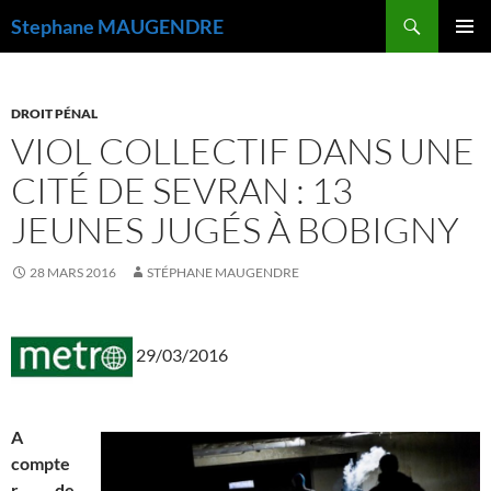
Recherche
Stephane MAUGENDRE
ALLER
MENU
AU
PRINCI
CONTENU
DROIT PÉNAL
VIOL COLLECTIF DANS UNE
CITÉ DE SEVRAN : 13
JEUNES JUGÉS À BOBIGNY
28 MARS 2016
STÉPHANE MAUGENDRE
29/03/2016
A
compte
r de