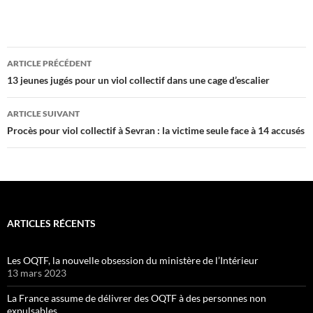
Navigation
ARTICLE PRÉCÉDENT
des
13 jeunes jugés pour un viol collectif dans une cage d’escalier
articles
ARTICLE SUIVANT
Procès pour viol collectif à Sevran : la victime seule face à 14 accusés
ARTICLES RÉCENTS
Les OQTF, la nouvelle obsession du ministère de l’Intérieur
13 mars 2023
La France assume de délivrer des OQTF à des personnes non
expulsables