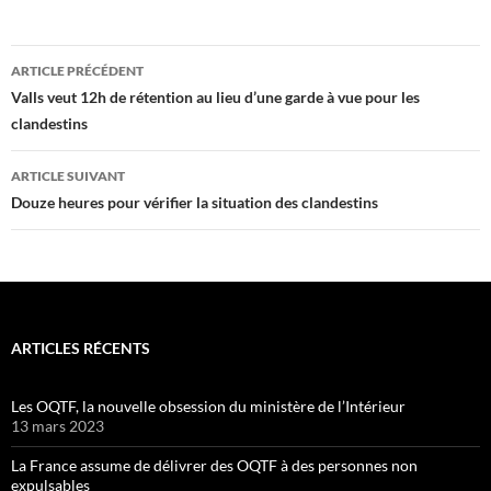
Navigation
ARTICLE PRÉCÉDENT
des
Valls veut 12h de rétention au lieu d’une garde à vue pour les
clandestins
articles
ARTICLE SUIVANT
Douze heures pour vérifier la situation des clandestins
ARTICLES RÉCENTS
Les OQTF, la nouvelle obsession du ministère de l’Intérieur
13 mars 2023
La France assume de délivrer des OQTF à des personnes non
expulsables