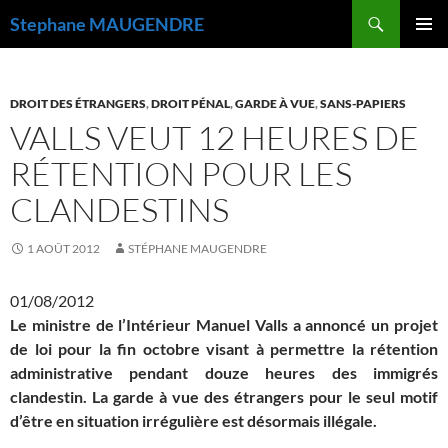
Recherche
Stephane MAUGENDRE
ALLER
MENU
AU
PRINCI
CONTENU
DROIT DES ÉTRANGERS
,
DROIT PÉNAL
,
GARDE À VUE
,
SANS-PAPIERS
VALLS VEUT 12 HEURES DE
RÉTENTION POUR LES
CLANDESTINS
1 AOÛT 2012
STÉPHANE MAUGENDRE
01/08/2012
Le ministre de l’Intérieur Manuel Valls a annoncé un projet
de loi pour la fin octobre visant à permettre la rétention
administrative pendant douze heures des immigrés
clandestin. La garde à vue des étrangers pour le seul motif
d’être en situation irrégulière est désormais illégale.