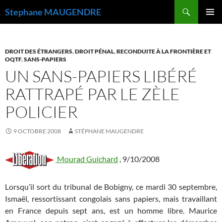
Recherche
Stephane MAUGENDRE
ALLER
MENU
AU
PRINCI
CONTENU
DROIT DES ÉTRANGERS
,
DROIT PÉNAL
,
RECONDUITE À LA FRONTIÈRE ET
OQTF
,
SANS-PAPIERS
UN SANS-PAPIERS LIBÉRÉ
RATTRAPÉ PAR LE ZÈLE
POLICIER
9 OCTOBRE 2008
STÉPHANE MAUGENDRE
Mourad Guichard
, 9/10/2008
Lorsqu’il sort du tribunal de Bobigny, ce mardi 30 septembre,
Ismaël, ressortissant congolais sans papiers, mais travaillant
en France depuis sept ans, est un homme libre. Maurice