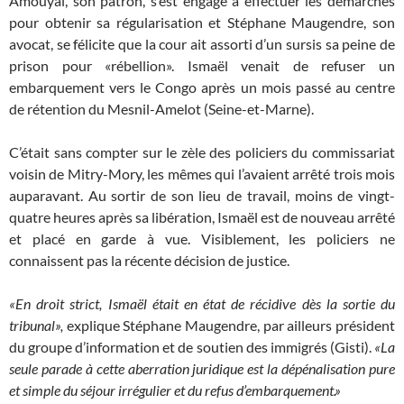
Amouyal, son patron, s’est engagé à effectuer les démarches
pour obtenir sa régularisation et Stéphane Maugendre, son
avocat, se félicite que la cour ait assorti d’un sursis sa peine de
prison pour «rébellion». Ismaël venait de refuser un
embarquement vers le Congo après un mois passé au centre
de rétention du Mesnil-Amelot (Seine-et-Marne).
C’était sans compter sur le zèle des policiers du commissariat
voisin de Mitry-Mory, les mêmes qui l’avaient arrêté trois mois
auparavant. Au sortir de son lieu de travail, moins de vingt-
quatre heures après sa libération, Ismaël est de nouveau arrêté
et placé en garde à vue. Visiblement, les policiers ne
connaissent pas la récente décision de justice.
«En droit strict, Ismaël était en état de récidive dès la sortie du
tribunal»,
explique Stéphane Maugendre, par ailleurs président
du groupe d’information et de soutien des immigrés (Gisti).
«La
seule parade à cette aberration juridique est la dépénalisation pure
et simple du séjour irrégulier et du refus d’embarquement.»