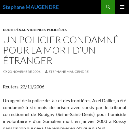
Recherche
Stephane MAUGENDRE
ALLER
MENU
AU
PRINCI
CONTENU
DROIT PÉNAL
,
VIOLENCES POLICIÈRES
UN POLICIER CONDAMNÉ
POUR LA MORT D’UN
ÉTRANGER
23 NOVEMBRE 2006
STÉPHANE MAUGENDRE
Reuters, 23/11/2006
Un agent de la police de l’air et des frontières, Axel Dallier, a été
condamné à six mois de prison avec sursis par le tribunal
correctionnel de Bobigny (Seine-Saint-Denis) pour homicide
involontaire » d’un Somalien mort en janvier 2003 à Roissy
dans l’avion qui devait le renvoyer en Afrique du Sud.