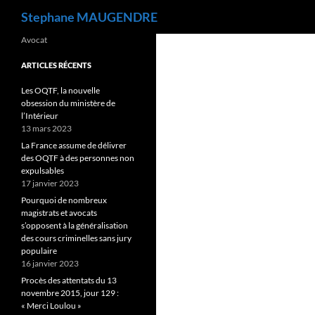
Recherche
Stephane MAUGENDRE
Avocat
ARTICLES RÉCENTS
Les OQTF, la nouvelle
obsession du ministère de
l’Intérieur
13 mars 2023
La France assume de délivrer
des OQTF à des personnes non
expulsables
17 janvier 2023
Pourquoi de nombreux
magistrats et avocats
s’opposent à la généralisation
des cours criminelles sans jury
populaire
16 janvier 2023
Procès des attentats du 13
novembre 2015, jour 129 :
« Merci Loulou »