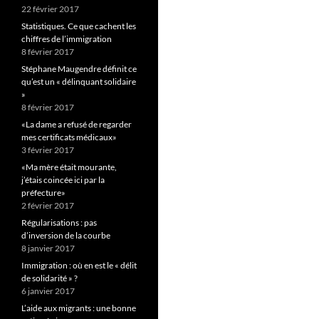
22 février 2017
Statistiques. Ce que cachent les
chiffres de l’immigration
8 février 2017
Stéphane Maugendre définit ce
qu’est un « délinquant solidaire
»
8 février 2017
«La dame a refusé de regarder
mes certificats médicaux»
3 février 2017
«Ma mère était mourante,
j’étais coincée ici par la
préfecture»
2 février 2017
Régularisations : pas
d’inversion de la courbe
8 janvier 2017
Immigration : où en est le « délit
de solidarité » ?
6 janvier 2017
L’aide aux migrants : une bonne