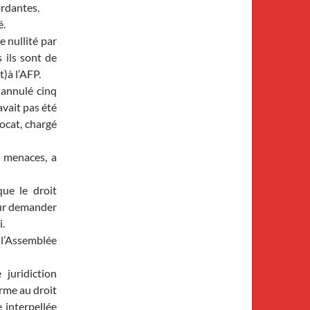
ordantes.
é.
 nullité par
 ils sont de
)à l’AFP.
a annulé cinq
avait pas été
vocat, chargé
de menaces, a
que le droit
pour demander
i.
à l’Assemblée
juridiction
orme au droit
 interpellée