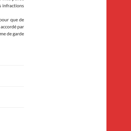
s infractions
 pour que de
i accordé par
gime de garde