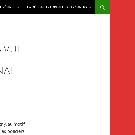
E PÉNALE.
LA DÉFENSE DU DROIT DES ÉTRANGERS
À VUE
NAL
ny, au motif
les policiers