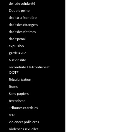
délit de solidarité
Double peine
droit à la frontière
droit des étrangers
droit des victimes
droit pénal
expulsion
garde à vue
Nationalité
reconduite à la frontière et
OQTF
Régularisation
Roms
Sans-papiers
terrorisme
Tribunes et articles
V13
violences policières
Violences sexuelles