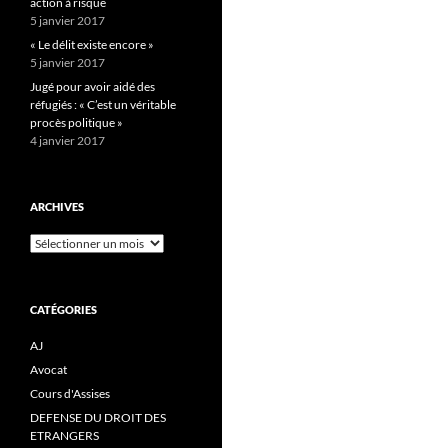
action à risque
5 janvier 2017
« Le délit existe encore »
5 janvier 2017
Jugé pour avoir aidé des
réfugiés : « C’est un véritable
procès politique »
4 janvier 2017
ARCHIVES
Archives
CATÉGORIES
AJ
Avocat
Cours d'Assises
DEFENSE DU DROIT DES
ETRANGERS