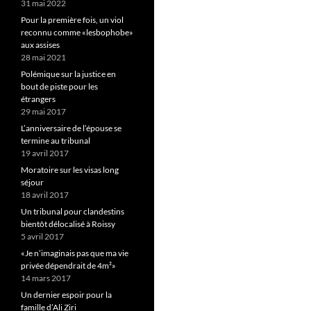
31 mai 2022
Pour la première fois, un viol
reconnu comme «lesbophobe»
aux assises
28 mai 2021
Polémique sur la justice en
bout de piste pour les
étrangers
29 mai 2017
L’anniversaire de l’épouse se
termine au tribunal
19 avril 2017
Moratoire sur les visas long
séjour
18 avril 2017
Un tribunal pour clandestins
bientôt délocalisé à Roissy
5 avril 2017
«Je n’imaginais pas que ma vie
privée dépendrait de 4m²»
14 mars 2017
Un dernier espoir pour la
famille d’Ali Ziri