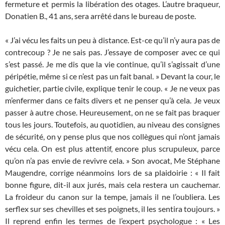
fermeture et permis la libération des otages. L’autre braqueur,
Donatien B., 41 ans, sera arrêté dans le bureau de poste.
« J’ai vécu les faits un peu à distance. Est-ce qu’il n’y aura pas de
contrecoup ? Je ne sais pas. J’essaye de composer avec ce qui
s’est passé. Je me dis que la vie continue, qu’il s’agissait d’une
péripétie, même si ce n’est pas un fait banal. » Devant la cour, le
guichetier, partie civile, explique tenir le coup. « Je ne veux pas
m’enfermer dans ce faits divers et ne penser qu’à cela. Je veux
passer à autre chose. Heureusement, on ne se fait pas braquer
tous les jours. Toutefois, au quotidien, au niveau des consignes
de sécurité, on y pense plus que nos collègues qui n’ont jamais
vécu cela. On est plus attentif, encore plus scrupuleux, parce
qu’on n’a pas envie de revivre cela. » Son avocat, Me Stéphane
Maugendre, corrige néanmoins lors de sa plaidoirie : « Il fait
bonne figure, dit-il aux jurés, mais cela restera un cauchemar.
La froideur du canon sur la tempe, jamais il ne l’oubliera. Les
serflex sur ses chevilles et ses poignets, il les sentira toujours. »
Il reprend enfin les termes de l’expert psychologue : « Les