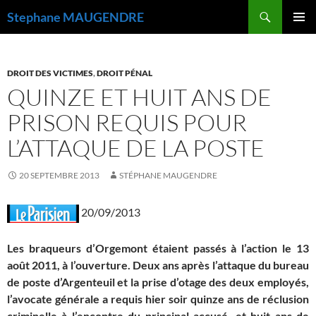
Recherche
Stephane MAUGENDRE
ALLER
MENU
AU
PRINCI
CONTENU
DROIT DES VICTIMES
,
DROIT PÉNAL
QUINZE ET HUIT ANS DE
PRISON REQUIS POUR
L’ATTAQUE DE LA POSTE
20 SEPTEMBRE 2013
STÉPHANE MAUGENDRE
20/09/2013
Les braqueurs d’Orgemont étaient passés à l’action le 13
août 2011, à l’ouverture. Deux ans après l’attaque du bureau
de poste d’Argenteuil et la prise d’otage des deux employés,
l’avocate générale a requis hier soir quinze ans de réclusion
criminelle à l’encontre du principal accusé, et huit ans de