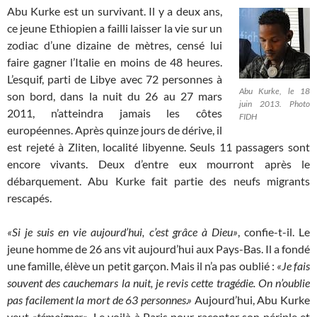
Abu Kurke est un survivant. Il y a deux ans,
ce jeune Ethiopien a failli laisser la vie sur un
zodiac d’une dizaine de mètres, censé lui
faire gagner l’Italie en moins de 48 heures.
L’esquif, parti de Libye avec 72 personnes à
Abu Kurke, le 18
son bord, dans la nuit du 26 au 27 mars
juin 2013. Photo
2011, n’atteindra jamais les côtes
FIDH
européennes. Après quinze jours de dérive, il
est rejeté à Zliten, localité libyenne. Seuls 11 passagers sont
encore vivants. Deux d’entre eux mourront après le
débarquement. Abu Kurke fait partie des neufs migrants
rescapés.
«Si je suis en vie aujourd’hui, c’est grâce à Dieu»
, confie-t-il. Le
jeune homme de 26 ans vit aujourd’hui aux Pays-Bas. Il a fondé
une famille, élève un petit garçon. Mais il n’a pas oublié :
«Je fais
souvent des cauchemars la nuit, je revis cette tragédie. On n’oublie
pas facilement la mort de 63 personnes.»
Aujourd’hui, Abu Kurke
veut
«témoigner»
. Le voilà à Paris pour raconter son périple et