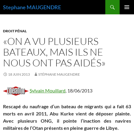
Recherche
Stephane MAUGENDRE
ALLER
MENU
AU
PRINCI
CONTENU
DROIT PÉNAL
«ON A VU PLUSIEURS
BATEAUX, MAIS ILS NE
NOUS ONT PAS AIDÉS»
18 JUIN 2013
STÉPHANE MAUGENDRE
Sylvain Mouillard
,
18/06/2013
Rescapé du naufrage d’un bateau de migrants qui a fait 63
morts en avril 2011, Abu Kurke vient de déposer plainte.
Avec plusieurs ONG, il pointe l’inaction des navires
militaires de l’Otan présents en pleine guerre de Libye.