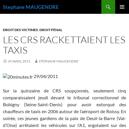
Recherche
Stephane MAUGENDRE
ALLER
MENU
AU
PRINCI
CONTENU
DROIT DES VICTIMES
,
DROIT PÉNAL
LES CRS RACKETTAIENT LES
TAXIS
29 AVRIL 2011
STÉPHANE MAUGENDRE
29/04/2011
Sur la quinzaine de CRS soupçonnés, seulement cinq
comparaissaient jeudi devant le tribunal correctionnel de
Bobigny (Seine-Saint-Denis) pour avoir extorqué des
chauffeurs de taxis en 2006 autour de l’aéroport de Roissy. En
soirée, ces jeunes gardiens de la paix de Deuil-la-Barre (Val-
d’Oise) arrêtaient les véhicules sur l’A1, ergotaient sur des