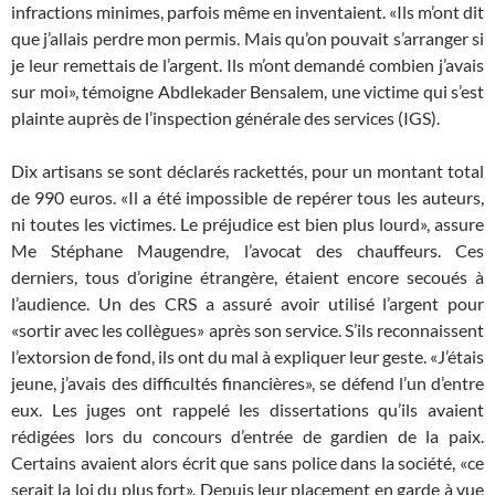
infractions minimes, parfois même en inventaient. «Ils m’ont dit
que j’allais perdre mon permis. Mais qu’on pouvait s’arranger si
je leur remettais de l’argent. Ils m’ont demandé combien j’avais
sur moi», témoigne Abdlekader Bensalem, une victime qui s’est
plainte auprès de l’inspection générale des services (IGS).
Dix artisans se sont déclarés rackettés, pour un montant total
de 990 euros. «Il a été impossible de repérer tous les auteurs,
ni toutes les victimes. Le préjudice est bien plus lourd», assure
Me Stéphane Maugendre, l’avocat des chauffeurs. Ces
derniers, tous d’origine étrangère, étaient encore secoués à
l’audience. Un des CRS a assuré avoir utilisé l’argent pour
«sortir avec les collègues» après son service. S’ils reconnaissent
l’extorsion de fond, ils ont du mal à expliquer leur geste. «J’étais
jeune, j’avais des difficultés financières», se défend l’un d’entre
eux. Les juges ont rappelé les dissertations qu’ils avaient
rédigées lors du concours d’entrée de gardien de la paix.
Certains avaient alors écrit que sans police dans la société, «ce
serait la loi du plus fort». Depuis leur placement en garde à vue