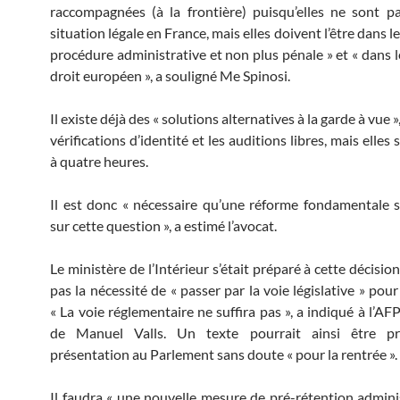
raccompagnées (à la frontière) puisqu’elles ne sont 
situation légale en France, mais elles doivent l’être dans l
procédure administrative et non plus pénale » et « dans l
droit européen », a souligné Me Spinosi.
Il existe déjà des « solutions alternatives à la garde à vue »
vérifications d’identité et les auditions libres, mais elles 
à quatre heures.
Il est donc « nécessaire qu’une réforme fondamentale 
sur cette question », a estimé l’avocat.
Le ministère de l’Intérieur s’était préparé à cette décisio
pas la nécessité de « passer par la voie législative » pou
« La voie réglementaire ne suffira pas », a indiqué à l’AF
de Manuel Valls. Un texte pourrait ainsi être p
présentation au Parlement sans doute « pour la rentrée ».
Il faudra « une nouvelle mesure de pré-rétention adminis