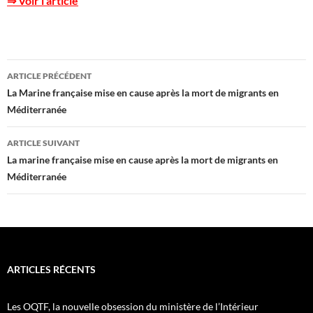
⇒ Voir l’article
Navigation
ARTICLE PRÉCÉDENT
des
La Marine française mise en cause après la mort de migrants en
Méditerranée
articles
ARTICLE SUIVANT
La marine française mise en cause après la mort de migrants en
Méditerranée
ARTICLES RÉCENTS
Les OQTF, la nouvelle obsession du ministère de l’Intérieur