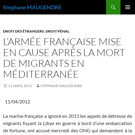
Recherche
Stephane MAUGENDRE
ALLER
MENU
AU
PRINCI
CONTENU
DROIT DES ÉTRANGERS
,
DROIT PÉNAL
L’ARMÉE FRANÇAISE MISE
EN CAUSE APRÈS LA MORT
DE MIGRANTS EN
MÉDITERRANÉE
11 AVRIL 2012
STÉPHANE MAUGENDRE
11/04/2012
La marine française a ignoré en 2011 les appels de détresse de
migrants fuyant la Libye en guerre à bord d’une embarcation
de fortune, ont accusé mercredi des ONG qui demandent à la