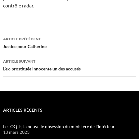
contrôle radar.
Navigation
ARTICLE PRÉCÉDENT
des
Justice pour Catherine
articles
ARTICLE SUIVANT
L’ex-prostituée innocente un des accusés
ARTICLES RÉCENTS
Les OQTF, la nouvelle obsession du ministère de l’Intérieur
13 mars 2023