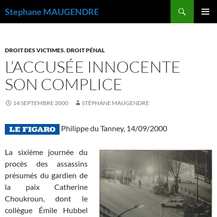
Recherche
Stephane MAUGENDRE
ALLER
MENU
AU
PRINCI
CONTENU
DROIT DES VICTIMES
,
DROIT PÉNAL
L’ACCUSÉE INNOCENTE
SON COMPLICE
14 SEPTEMBRE 2000
STÉPHANE MAUGENDRE
Philippe du Tanney, 14/09/2000
La sixième journée du
procès des assassins
présumés du gardien de
la paix Catherine
Choukroun, dont le
collègue Émile Hubbel