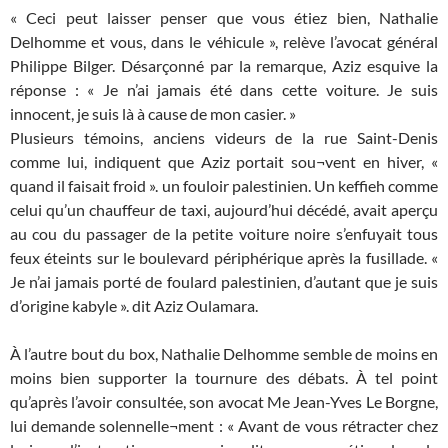
« Ceci peut laisser penser que vous étiez bien, Nathalie
Delhomme et vous, dans le véhicule », relève l’avocat général
Philippe Bilger. Désarçonné par la remarque, Aziz esquive la
réponse : « Je n’ai jamais été dans cette voiture. Je suis
innocent, je suis là à cause de mon casier. »
Plusieurs témoins, anciens videurs de la rue Saint-Denis
comme lui, indiquent que Aziz portait sou¬vent en hiver, «
quand il faisait froid ». un fouloir palestinien. Un keffieh comme
celui qu’un chauffeur de taxi, aujourd’hui décédé, avait aperçu
au cou du passager de la petite voiture noire s’enfuyait tous
feux éteints sur le boulevard périphérique après la fusillade. «
Je n’ai jamais porté de foulard palestinien, d’autant que je suis
d’origine kabyle ». dit Aziz Oulamara.
À l’autre bout du box, Nathalie Delhomme semble de moins en
moins bien supporter la tournure des débats. À tel point
qu’après l’avoir consultée, son avocat Me Jean-Yves Le Borgne,
lui demande solennelle¬ment : « Avant de vous rétracter chez