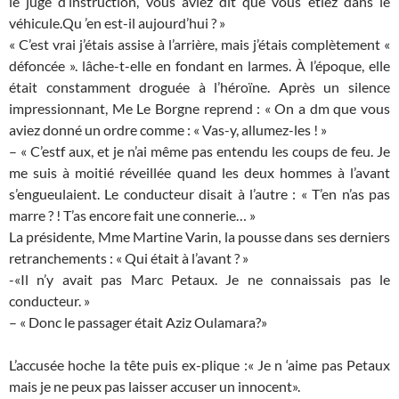
le juge d’instruction, vous aviez dit que vous étiez dans le
véhicule.Qu ’en est-il aujourd’hui ? »
« C’est vrai j’étais assise à l’arrière, mais j’étais complètement «
défoncée ». lâche-t-elle en fondant en larmes. À l’époque, elle
était constamment droguée à l’héroïne. Après un silence
impressionnant, Me Le Borgne reprend : « On a dm que vous
aviez donné un ordre comme : « Vas-y, allumez-les ! »
– « C’estf aux, et je n’ai même pas entendu les coups de feu. Je
me suis à moitié réveillée quand les deux hommes à l’avant
s’engueulaient. Le conducteur disait à l’autre : « T’en n’as pas
marre ? ! T’as encore fait une connerie… »
La présidente, Mme Martine Varin, la pousse dans ses derniers
retranchements : « Qui était à l’avant ? »
-«Il n’y avait pas Marc Petaux. Je ne connaissais pas le
conducteur. »
– « Donc le passager était Aziz Oulamara?»
L’accusée hoche la tête puis ex-plique :« Je n ‘aime pas Petaux
mais je ne peux pas laisser accuser un innocent».