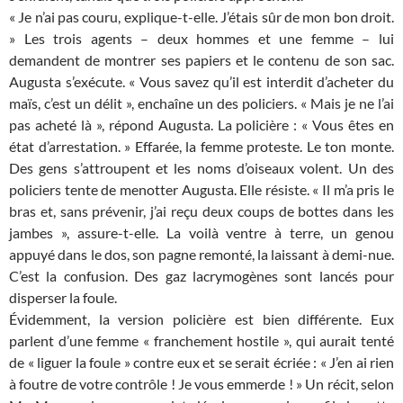
« Je n’ai pas couru, explique-t-elle. J’étais sûr de mon bon droit.
» Les trois agents – deux hommes et une femme – lui
demandent de montrer ses papiers et le contenu de son sac.
Augusta s’exécute. « Vous savez qu’il est interdit d’acheter du
maïs, c’est un délit », enchaîne un des policiers. « Mais je ne l’ai
pas acheté là », répond Augusta. La policière : « Vous êtes en
état d’arrestation. » Effarée, la femme proteste. Le ton monte.
Des gens s’attroupent et les noms d’oiseaux volent. Un des
policiers tente de menotter Augusta. Elle résiste. « Il m’a pris le
bras et, sans prévenir, j’ai reçu deux coups de bottes dans les
jambes », assure-t-elle. La voilà ventre à terre, un genou
appuyé dans le dos, son pagne remonté, la laissant à demi-nue.
C’est la confusion. Des gaz lacrymogènes sont lancés pour
disperser la foule.
Évidemment, la version policière est bien différente. Eux
parlent d’une femme « franchement hostile », qui aurait tenté
de « liguer la foule » contre eux et se serait écriée : « J’en ai rien
à foutre de votre contrôle ! Je vous emmerde ! » Un récit, selon