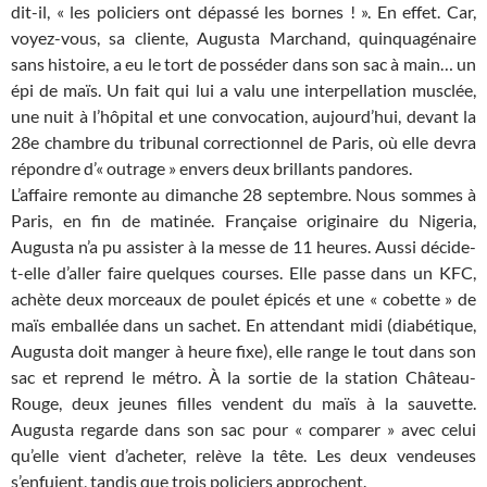
dit-il, « les policiers ont dépassé les bornes ! ». En effet. Car,
voyez-vous, sa cliente, Augusta Marchand, quinquagénaire
sans histoire, a eu le tort de posséder dans son sac à main… un
épi de maïs. Un fait qui lui a valu une interpellation musclée,
une nuit à l’hôpital et une convocation, aujourd’hui, devant la
28e chambre du tribunal correctionnel de Paris, où elle devra
répondre d’« outrage » envers deux brillants pandores.
L’affaire remonte au dimanche 28 septembre. Nous sommes à
Paris, en fin de matinée. Française originaire du Nigeria,
Augusta n’a pu assister à la messe de 11 heures. Aussi décide-
t-elle d’aller faire quelques courses. Elle passe dans un KFC,
achète deux morceaux de poulet épicés et une « cobette » de
maïs emballée dans un sachet. En attendant midi (diabétique,
Augusta doit manger à heure fixe), elle range le tout dans son
sac et reprend le métro. À la sortie de la station Château-
Rouge, deux jeunes filles vendent du maïs à la sauvette.
Augusta regarde dans son sac pour « comparer » avec celui
qu’elle vient d’acheter, relève la tête. Les deux vendeuses
s’enfuient, tandis que trois policiers approchent.