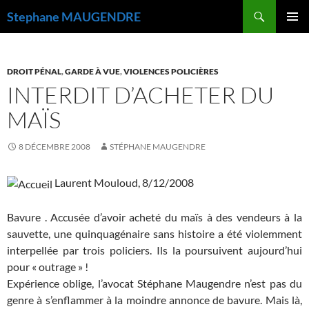
Recherche
Stephane MAUGENDRE
ALLER
MENU
AU
PRINCI
CONTENU
DROIT PÉNAL
,
GARDE À VUE
,
VIOLENCES POLICIÈRES
INTERDIT D’ACHETER DU
MAÏS
8 DÉCEMBRE 2008
STÉPHANE MAUGENDRE
Laurent Mouloud, 8/12/2008
Bavure . Accusée d’avoir acheté du maïs à des vendeurs à la
sauvette, une quinquagénaire sans histoire a été violemment
interpellée par trois policiers. Ils la poursuivent aujourd’hui
pour « outrage » !
Expérience oblige, l’avocat Stéphane Maugendre n’est pas du
genre à s’enflammer à la moindre annonce de bavure. Mais là,