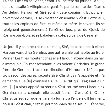
14 ans. Elle s’en souvient, c’était « à une fête du jour de l’An […]
dans une salle à Villepinte, organisée par le comité des fêtes ».
Au début, Haroun et Siré sont «juste copains ». Et puis, en
novembre dernier, ils se «mettent ensemble », c’est « officiel »,
toutes les copines de Siré, et même sa mère, le savent. Ils se
rejoignent généralement à l’arrêt de bus, près du Quick de
Rosny-sous-Bois, et se baladent à côté, au parc de Césarie.
Un jour, il y a un peu plus d’un mois, Siré, deux copines à elle et
Haroun vont chez Gernina, une autre amie qui habite au Bois-
Perrier. Les filles montent chez elle, Haroun attend dans un hall
d’immeuble. En redescendant, elles voient Christius, le grand
frère de Gernina, tracer en direction d’Haroun. « Même pas
trois secondes après, raconte Siré, Christius m’a appelée et m’a
demandé si je [le] connaissais. Je lui ai dit qu’il s’agissait d’un
ami. [Il] a alors appelé sa sœur. » S’est tourné vers Haroun : «
Gernina, tu la connais, elle aussi?-Non. – C’est sûr?- Oui. »
Christius est sûr que le gars «la lui fait à l’envers». Il lui ment,
pour lui c’est clair, c’est le petit co¬pain de sa sœur. Il s’énerve,