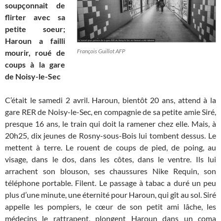
soupçonnait de
flirter avec sa
petite soeur;
Haroun a failli
François Guillot AFP
mourir, roué de
coups à la gare
de Noisy-le-Sec
C’était le samedi 2 avril. Haroun, bientôt 20 ans, attend à la
gare RER de Noisy-le-Sec, en compagnie de sa petite amie Siré,
presque 16 ans, le train qui doit la ramener chez elle. Mais, à
20h25, dix jeunes de Rosny-sous-Bois lui tombent dessus. Le
mettent à terre. Le rouent de coups de pied, de poing, au
visage, dans le dos, dans les côtes, dans le ventre. Ils lui
arrachent son blouson, ses chaussures Nike Requin, son
téléphone portable. Filent. Le passage à tabac a duré un peu
plus d’une minute, une éternité pour Haroun, qui gît au sol. Siré
appelle les pompiers, le cœur de son petit ami lâche, les
médecins le rattrapent, plongent Haroun dans un coma