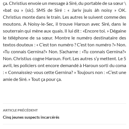
ça. Christius envoie un message à Siré, du portable de sa sœur \
«bat ou » (sic). SMS de Siré : « Jariv jsuis àh noisy » OK.
Christius monte dans le train. Les autres le suivent comme des
moutons. A Noisy-le-Sec, il trouve Haroun avec Siré, dans le
souterrain qui mène aux quais. Il lui dit : «Encore toi. » Dégaine
le téléphone de sa sœur. Montre le numéro destinataire des
textos douteux : « C’est ton numéro ? C’est ton numéro ?» Non.
«Tu connais Gernina?» Non. S’acharne : «Tu connais Gernina?»
Non. Christius cogne Haroun. Fort. Les autres s’y mettent. Le 5
avril, les policiers ont encore demandé à Haroun sorti du coma
: « Connaissiez-vous cette Gernina? » Toujours non : «C’est une
amie de Siré. » Tout ça pour ça.
Navigation
ARTICLE PRÉCÉDENT
des
Cinq jeunes suspects incarcérés
articles