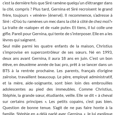
c’est la dernière fois que Siré ramène quelqu’un d’étranger dans
la cité, compris ? Plus tard, Gernina et Siré recroisent le grand
frère, toujours « vénère» (énervé). Il recommence, s’adresse à
Siré : «D’où tu ramènes un mec dans la cité à côté de chez moi?»
La traite de «salope» et de «sale pute». Et tiens, il lui colle une
gifle. Pareil pour Gernina, qui tente de s’interposer. Elle en a les
lèvres qui saignent.
Seul mâle parmi les quatre enfants de la maison, Christius
s’improvise en supercontrôleur de ses sœurs. Né en 1993,
deux ans avant Gernina, il aura 18 ans en juin. C’est un bon
élève, en deuxième année de bac pro, prêt à se lancer dans un
BTS à la rentrée prochaine. Les parents, français d’origine
zaïroise, travaillent beaucoup. Le père, employé administratif,
et la mère, aide-soignante, sont bien loin des embrouilles
adolescentes au pied des immeubles. Comme Christius,
Stéphie, la grande sœur, étudiante, veille. Elle se dit « à cheval
sur certains principes ». Les petits copains, c’est pas bien.
Question de bonne tenue. S’agit de ne pas faire honte à la
famille. Stéphie en a déjà parlé avec Gernina. « Je lui explique