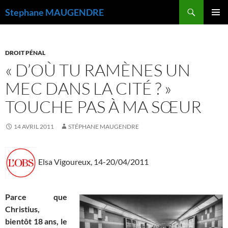
Recherche
Stephane MAUGENDRE
ALLER
MENU
AU
PRINCI
CONTENU
DROIT PÉNAL
« D’OÙ TU RAMÈNES UN
MEC DANS LA CITÉ ? »
TOUCHE PAS À MA SŒUR
14 AVRIL 2011
STÉPHANE MAUGENDRE
Elsa Vigoureux, 14-20/04/2011
Parce que
Christius,
bientôt 18 ans, le