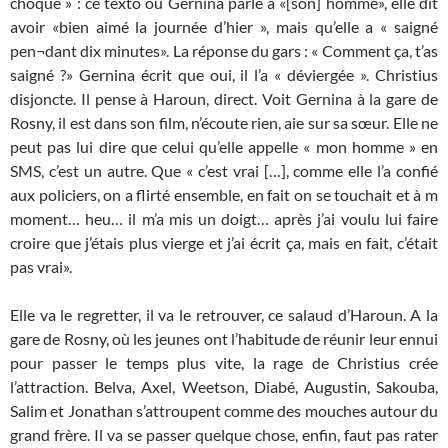
choqué » : ce texto où Gernina parle à «[son] homme», elle dit
avoir «bien aimé la journée d’hier », mais qu’elle a « saigné
pen¬dant dix minutes». La réponse du gars : « Comment ça, t’as
saigné ?» Gernina écrit que oui, il l’a « déviergée ». Christius
disjoncte. Il pense à Haroun, direct. Voit Gernina à la gare de
Rosny, il est dans son film, n’écoute rien, aie sur sa sœur. Elle ne
peut pas lui dire que celui qu’elle appelle « mon homme » en
SMS, c’est un autre. Que « c’est vrai […], comme elle l’a confié
aux policiers, on a flirté ensemble, en fait on se touchait et à m
moment… heu… il m’a mis un doigt… après j’ai voulu lui faire
croire que j’étais plus vierge et j’ai écrit ça, mais en fait, c’était
pas vrai».
Elle va le regretter, il va le retrouver, ce salaud d’Haroun. A la
gare de Rosny, où les jeunes ont l’habitude de réunir leur ennui
pour passer le temps plus vite, la rage de Christius crée
l’attraction. Belva, Axel, Weetson, Diabé, Augustin, Sakouba,
Salim et Jonathan s’attroupent comme des mouches autour du
grand frère. Il va se passer quelque chose, enfin, faut pas rater