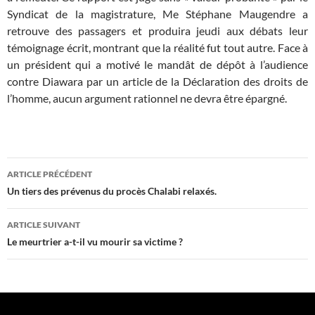
Syndicat de la magistrature, Me Stéphane Maugendre a
retrouve des passagers et produira jeudi aux débats leur
témoignage écrit, montrant que la réalité fut tout autre. Face à
un président qui a motivé le mandât de dépôt à l’audience
contre Diawara par un article de la Déclaration des droits de
l’homme, aucun argument rationnel ne devra être épargné.
Navigation
ARTICLE PRÉCÉDENT
des
Un tiers des prévenus du procès Chalabi relaxés.
articles
ARTICLE SUIVANT
Le meurtrier a-t-il vu mourir sa victime ?