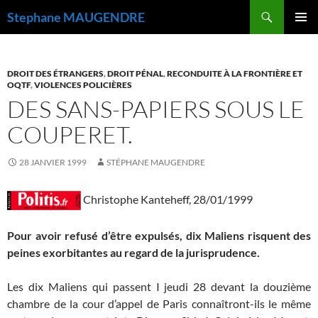
Recherche
Stephane MAUGENDRE
ALLER
MENU
AU
PRINCI
CONTENU
DROIT DES ÉTRANGERS
,
DROIT PÉNAL
,
RECONDUITE À LA FRONTIÈRE ET
OQTF
,
VIOLENCES POLICIÈRES
DES SANS-PAPIERS SOUS LE
COUPERET.
28 JANVIER 1999
STÉPHANE MAUGENDRE
Christophe Kanteheff, 28/01/1999
Pour avoir refusé d’être expulsés, dix Maliens risquent des
peines exorbitantes au regard de la jurisprudence.
Les dix Maliens qui passent I jeudi 28 devant la douzième
chambre de la cour d’appel de Paris connaîtront-ils le même