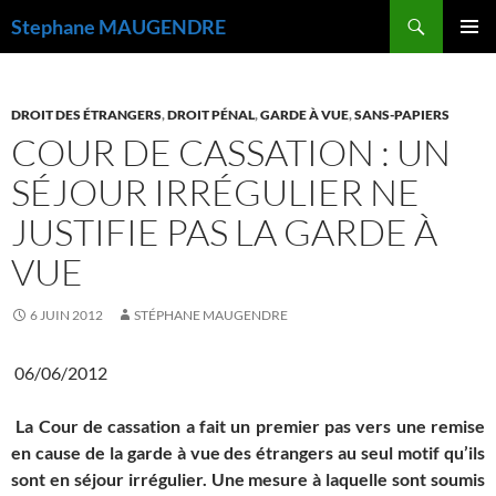
Recherche
Stephane MAUGENDRE
ALLER
MENU
AU
PRINCI
CONTENU
DROIT DES ÉTRANGERS
,
DROIT PÉNAL
,
GARDE À VUE
,
SANS-PAPIERS
COUR DE CASSATION : UN
SÉJOUR IRRÉGULIER NE
JUSTIFIE PAS LA GARDE À
VUE
6 JUIN 2012
STÉPHANE MAUGENDRE
06/06/2012
La Cour de cassation a fait un premier pas vers une remise
en cause de la garde à vue des étrangers au seul motif qu’ils
sont en séjour irrégulier. Une mesure à laquelle sont soumis