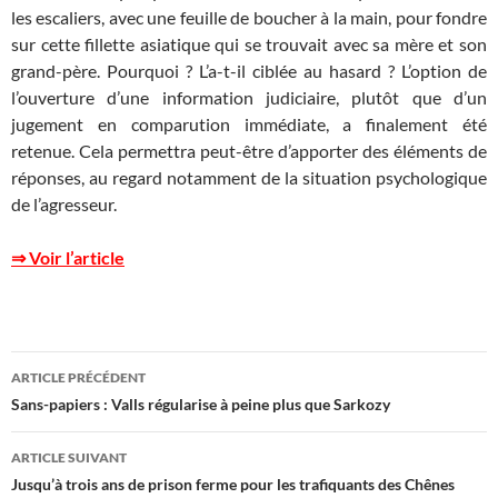
les escaliers, avec une feuille de boucher à la main, pour fondre
sur cette fillette asiatique qui se trouvait avec sa mère et son
grand-père. Pourquoi ? L’a-t-il ciblée au hasard ? L’option de
l’ouverture d’une information judiciaire, plutôt que d’un
jugement en comparution immédiate, a finalement été
retenue. Cela permettra peut-être d’apporter des éléments de
réponses, au regard notamment de la situation psychologique
de l’agresseur.
⇒ Voir l’article
Navigation
ARTICLE PRÉCÉDENT
des
Sans-papiers : Valls régularise à peine plus que Sarkozy
articles
ARTICLE SUIVANT
Jusqu’à trois ans de prison ferme pour les trafiquants des Chênes