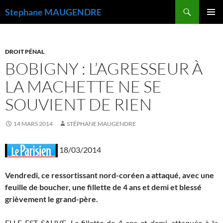
Recherche
Stephane MAUGENDRE
ALLER
MENU
AU
PRINCI
CONTENU
DROIT PÉNAL
BOBIGNY : L’AGRESSEUR À
LA MACHETTE NE SE
SOUVIENT DE RIEN
14 MARS 2014
STÉPHANE MAUGENDRE
18/03/2014
Vendredi, ce ressortissant nord-coréen a attaqué, avec une
feuille de boucher, une fillette de 4 ans et demi et blessé
grièvement le grand-père.
ELLE EST SAUVE. La fillette de 4 ans et demi, attaquée à la