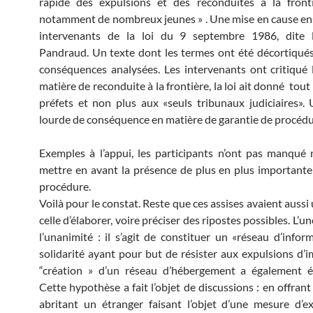
rapide des expulsions et des reconduites à la fronti
notamment de nombreux jeunes » . Une mise en cause ens
intervenants de la loi du 9 septembre 1986, dite 
Pandraud. Un texte dont les termes ont été décortiqués
conséquences analysées. Les intervenants ont critiqué l
matière de reconduite à la frontière, la loi ait donné tou
préfets et non plus aux «seuls tribunaux judiciaires»
lourde de conséquence en matière de garantie de procédu
Exemples à l’appui, les participants n’ont pas manqué
mettre en avant la présence de plus en plus importante
procédure.
Voilà pour le constat. Reste que ces assises avaient aussi u
celle d’élaborer, voire préciser des ripostes possibles. L’une
l’unanimité : il s’agit de constituer un «réseau d’infor
solidarité ayant pour but de résister aux expulsions d’i
“création » d’un réseau d’hébergement a également é
Cette hypothèse a fait l’objet de discussions : en offrant 
abritant un étranger faisant l’objet d’une mesure d’ex