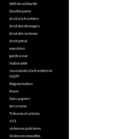
délit de solidarité
Double peine
droit à la frontière
droit des étrangers
droit des victimes
droit pénal
expulsion
garde à vue
Nationalité
reconduite à la frontière et
OQTF
Régularisation
Roms
Sans-papiers
terrorisme
Tribunes et articles
V13
violences policières
Violences sexuelles