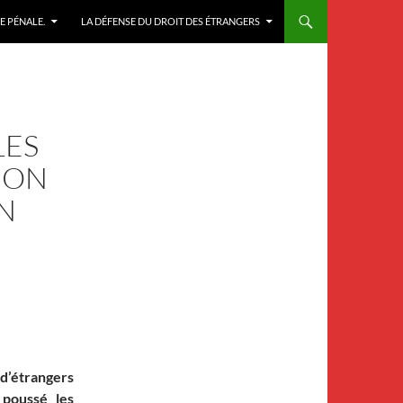
E PÉNALE.
LA DÉFENSE DU DROIT DES ÉTRANGERS
LES
ION
EN
 d’étrangers
 poussé les