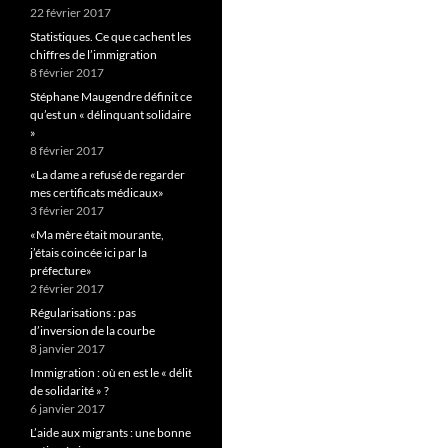
22 février 2017
Statistiques. Ce que cachent les
chiffres de l’immigration
8 février 2017
Stéphane Maugendre définit ce
qu’est un « délinquant solidaire
»
8 février 2017
«La dame a refusé de regarder
mes certificats médicaux»
3 février 2017
«Ma mère était mourante,
j’étais coincée ici par la
préfecture»
2 février 2017
Régularisations : pas
d’inversion de la courbe
8 janvier 2017
Immigration : où en est le « délit
de solidarité » ?
6 janvier 2017
L’aide aux migrants : une bonne