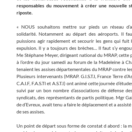
responsables du mouvement à créer une nouvelle s
riposte.
« NOUS souhaitons mettre sur pieds un réseau d’a
solidarité. Notamment au départ des aéroports. Il fa
puissions agir rapidement et secourir les gens qui fuit l
expulsion. Il y a toujours des brèches… Il faut s’y engou
Me Stéphane Meyer, dirigeant national du MRAP, cette pr
à l’ordre du jour samedi au forum de la Madeleine à Ch
tenaient les assises départementales du MRAP contre les
Plusieurs intervenants (MRAP. G.I.S.T.I, France Terre d’A
C.A.I.F, F.A.S.TI et A.S.T.I) ont animé cette journée d’étude
suivi par un bon nombre d’associations de défense des
syndicats, des représentants de partis politique. Mgr Gai
de d’Evreux, avait tenu a faire le déplacement et a assisté
de ses assises.
Un point de départ sous forme de constat d abord : la mu