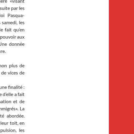
ère «visant
uite par les
loi Pasqua-
 samedi, les
e fait qu’en
t pouvoir aux
. Une donnée
re.
 non plus de
 de vices de
ne finalité :
 d’elle a fait
mation et de
mmigrés». La
té abordée.
leur toit, en
pulsion, les