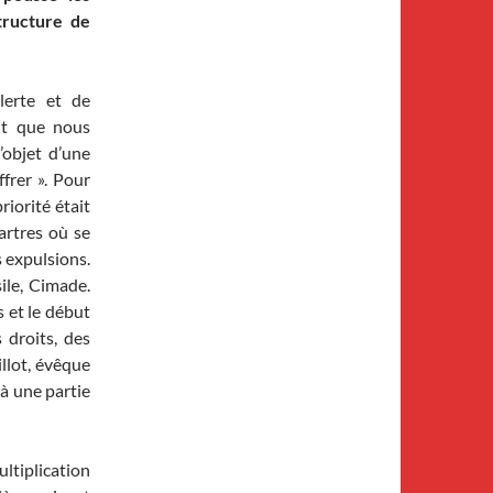
tructure de
lerte et de
ut que nous
’objet d’une
ffrer ». Pour
iorité était
artres où se
 expulsions.
sile, Cimade.
s et le début
 droits, des
llot, évêque
 à une partie
ltiplication