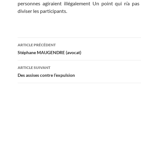
personnes agiraient illégalement Un point qui n’a pa
diviser les participants.
Navigation
ARTICLE PRÉCÉDENT
des
Stéphane MAUGENDRE (avocat)
articles
ARTICLE SUIVANT
Des assises contre l’expulsion