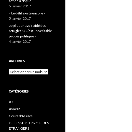
action à risque
5 janvier 2017
« Le délit existe encore »
5 janvier 2017
Jugé pour avoir aidé des
réfugiés : « C’est un véritable
procès politique »
4 janvier 2017
ARCHIVES
Archives
CATÉGORIES
AJ
Avocat
Cours d'Assises
DEFENSE DU DROIT DES
ETRANGERS