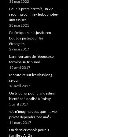
31 mai 2022
Pour la première fois, un viol
reconnu comme «lesbophobe»
aux assises
28 mai 2021
Polémique sur la justice en
bout de piste pour les
étrangers
29 mai 2017
L’anniversaire de l’épouse se
termine au tribunal
19 avril 2017
Moratoire sur les visas long
séjour
18 avril 2017
Un tribunal pour clandestins
bientôt délocalisé à Roissy
5 avril 2017
«Je n’imaginais pas que ma vie
privée dépendrait de 4m²»
14 mars 2017
Un dernier espoir pour la
famille d’Ali Ziri