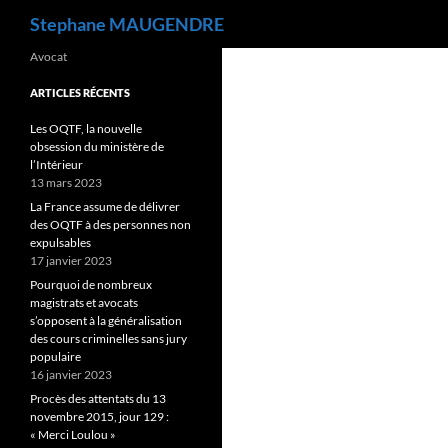
Recherche
Stephane MAUGENDRE
Avocat
ARTICLES RÉCENTS
Les OQTF, la nouvelle
obsession du ministère de
l’Intérieur
13 mars 2023
La France assume de délivrer
des OQTF à des personnes non
expulsables
17 janvier 2023
Pourquoi de nombreux
magistrats et avocats
s’opposent à la généralisation
des cours criminelles sans jury
populaire
16 janvier 2023
Procès des attentats du 13
novembre 2015, jour 129 :
« Merci Loulou »