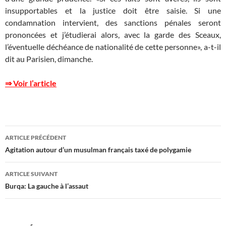
insupportables et la justice doit être saisie. Si une
condamnation intervient, des sanctions pénales seront
prononcées et j’étudierai alors, avec la garde des Sceaux,
l’éventuelle déchéance de nationalité de cette personne», a-t-il
dit au Parisien, dimanche.
⇒ Voir l’article
Navigation
ARTICLE PRÉCÉDENT
des
Agitation autour d’un musulman français taxé de polygamie
articles
ARTICLE SUIVANT
Burqa: La gauche à l’assaut