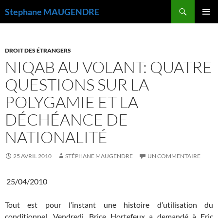
Recherche
Stephane MAUGENDRE
ALLER
MENU
AU
PRINCI
CONTENU
DROIT DES ÉTRANGERS
NIQAB AU VOLANT: QUATRE
QUESTIONS SUR LA
POLYGAMIE ET LA
DÉCHÉANCE DE
NATIONALITÉ
25 AVRIL 2010
STÉPHANE MAUGENDRE
UN COMMENTAIRE
25/04/2010
Tout est pour l’instant une histoire d’utilisation du
conditionnel. Vendredi, Brice Hortefeux a demandé à Eric