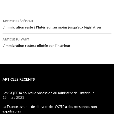
Navigation
ARTICLE PRÉCÉDENT
des
L’immigration reste à l’Intérieur, au moins jusqu’aux législatives
articles
ARTICLE SUIVANT
L’immigration restera pilotée par l’Intérieur
ARTICLES RÉCENTS
Les OQTF, la nouvelle obsession du ministère de l’Intérieur
13 mars 2023
La France assume de délivrer des OQTF à des personnes non
expulsables