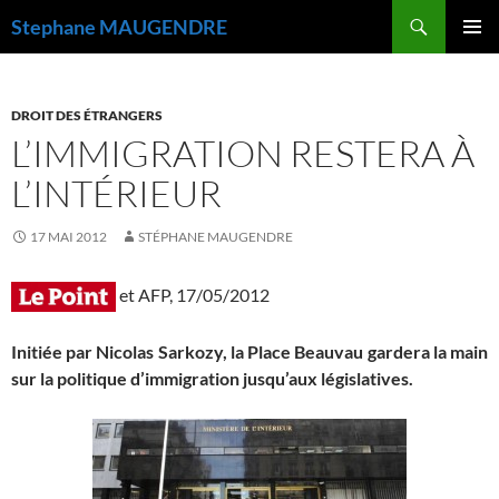
Recherche
Stephane MAUGENDRE
ALLER
MENU
AU
PRINCI
CONTENU
DROIT DES ÉTRANGERS
L’IMMIGRATION RESTERA À
L’INTÉRIEUR
17 MAI 2012
STÉPHANE MAUGENDRE
et AFP, 17/05/2012
Initiée par Nicolas Sarkozy, la Place Beauvau gardera la main
sur la politique d’immigration jusqu’aux législatives.