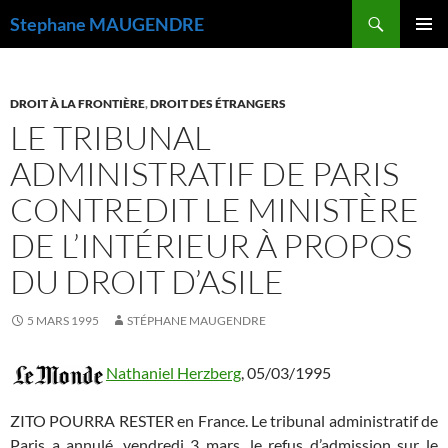
Recherche
Stephane MAUGENDRE
ALLER
MENU
AU
PRINCI
CONTENU
DROIT À LA FRONTIÈRE
,
DROIT DES ÉTRANGERS
LE TRIBUNAL
ADMINISTRATIF DE PARIS
CONTREDIT LE MINISTÈRE
DE L’INTÉRIEUR À PROPOS
DU DROIT D’ASILE
5 MARS 1995
STÉPHANE MAUGENDRE
Nathaniel Herzberg
,
05/03/1995
ZITO POURRA RESTER en France. Le tribunal administratif de
Paris a annulé, vendredi 3 mars, le refus d’admission sur le