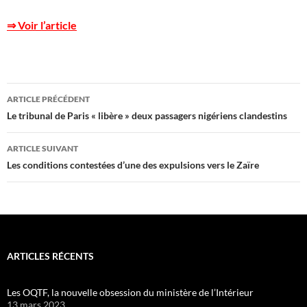
⇒ Voir l’article
Navigation
ARTICLE PRÉCÉDENT
des
Le tribunal de Paris « libère » deux passagers nigériens clandestins
articles
ARTICLE SUIVANT
Les conditions contestées d’une des expulsions vers le Zaïre
ARTICLES RÉCENTS
Les OQTF, la nouvelle obsession du ministère de l’Intérieur
13 mars 2023