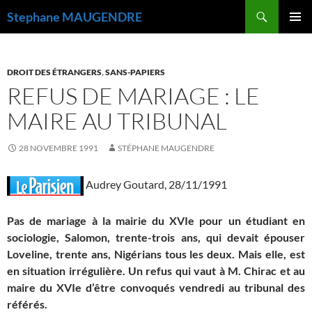
Recherche
Stephane MAUGENDRE
ALLER
MENU
AU
PRINCI
CONTENU
DROIT DES ÉTRANGERS
,
SANS-PAPIERS
REFUS DE MARIAGE : LE
MAIRE AU TRIBUNAL
28 NOVEMBRE 1991
STÉPHANE MAUGENDRE
Audrey Goutard, 28/11/1991
Pas de mariage à la mairie du XVIe pour un étudiant en
sociologie, Salomon, trente-trois ans, qui devait épouser
Loveline, trente ans, Nigérians tous les deux. Mais elle, est
en situation irrégulière. Un refus qui vaut à M. Chirac et au
maire du XVIe d’être convoqués vendredi au tribunal des
référés.