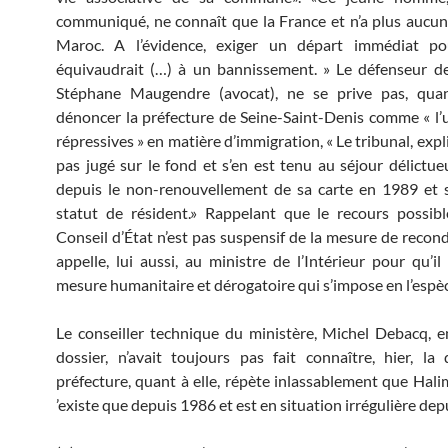
communiqué, ne connaît que la France et n’a plus aucun 
Maroc. A l’évidence, exiger un départ immédiat p
équivaudrait (…) à un bannissement. » Le défenseur d
Stéphane Maugendre (avocat), ne se prive pas, quan
dénoncer la préfecture de Seine-Saint-Denis comme « l’
répressives » en matière d’immigration, « Le tribunal, expliq
pas jugé sur le fond et s’en est tenu au séjour délictu
depuis le non-renouvellement de sa carte en 1989 et 
statut de résident.» Rappelant que le recours possib
Conseil d’État n’est pas suspensif de la mesure de recond
appelle, lui aussi, au ministre de l’Intérieur pour qu’il
mesure humanitaire et dérogatoire qui s’impose en l’espèc
Le conseiller technique du ministère, Michel Debacq, 
dossier, n’avait toujours pas fait connaître, hier, la 
préfecture, quant à elle, répète inlassablement que Hali
’existe que depuis 1986 et est en situation irrégulière dep