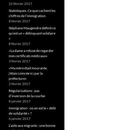
22 février 2017
Statistiques. Ce que cachent les
chiffres de l’immigration
8 février 2017
Stéphane Maugendre définit ce
qu’est un « délinquant solidaire
»
8 février 2017
«La dame a refusé de regarder
mes certificats médicaux»
3 février 2017
«Ma mère était mourante,
j’étais coincée ici par la
préfecture»
2 février 2017
Régularisations : pas
d’inversion de la courbe
8 janvier 2017
Immigration : où en est le « délit
de solidarité » ?
6 janvier 2017
L’aide aux migrants : une bonne