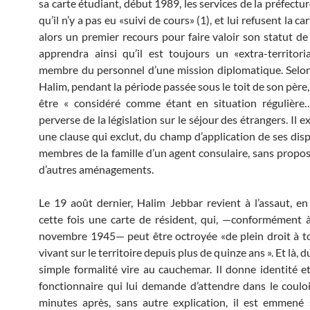
sa carte étudiant, début 1989, les services de la préfectur
qu’il n’y a pas eu «suivi de cours» (1), et lui refusent la ca
alors un premier recours pour faire valoir son statut de 
apprendra ainsi qu’il est toujours un «extra-territorial
membre du personnel d’une mission diplomatique. Selon 
Halim, pendant la période passée sous le toit de son père
être « considéré comme étant en situation régulière
perverse de la législation sur le séjour des étrangers. Il ex
une clause qui exclut, du champ d’application de ses disp
membres de la famille d’un agent consulaire, sans propos
d’autres aménagements.
Le 19 août dernier, Halim Jebbar revient à l’assaut, 
cette fois une carte de résident, qui, —conformément à
novembre 1945— peut être octroyée «de plein droit à t
vivant sur le territoire depuis plus de quinze ans ». Et là, d
simple formalité vire au cauchemar. Il donne identité e
fonctionnaire qui lui demande d’attendre dans le coulo
minutes après, sans autre explication, il est emmené