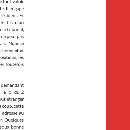
e font valoir
rte. Il engage
résident. Et
», fils d’un
le tribunal,
, ne peut pas
… ». Nuance
iste en effet
ositions, les
er toutefois
en demandant
 la loi du 2
out étranger
u coup, cette
t adresse au
ir. Quelques
 sous bonne