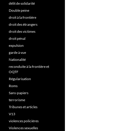
délit de solidarité
Double peine
droit à la frontière
droit des étrangers
droit des victimes
droit pénal
expulsion
garde à vue
Nationalité
reconduite à la frontière et
OQTF
Régularisation
Roms
Sans-papiers
terrorisme
Tribunes et articles
V13
violences policières
Violences sexuelles