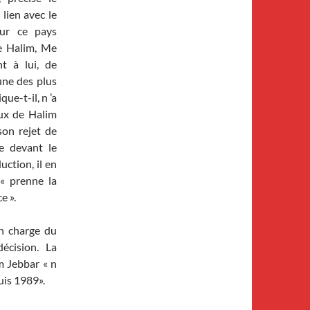
lien avec le
our ce pays
e Halim, Me
t à lui, de
une des plus
ue-t-il, n ’a
eux de Halim
son rejet de
le devant le
uction, il en
 « prenne la
e ».
en charge du
décision. La
m Jebbar « n
uis 1989».