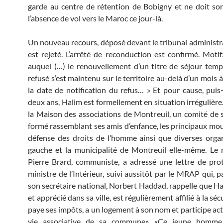
garde au centre de rétention de Bobigny et ne doit son
l’absence de vol vers le Maroc ce jour-là.
Un nouveau recours, déposé devant le tribunal administrat
est rejeté. L’arrêté de reconduction est confirmé. Motif:
auquel (…) le renouvellement d’un titre de séjour temp
refusé s’est maintenu sur le territoire au-delà d’un mois
la date de notification du refus… » Et pour cause, pui
deux ans, Halim est formellement en situation irrégulière
la Maison des associations de Montreuil, un comité de s
formé rassemblant ses amis d’enfance, les principaux m
défense des droits de l’homme ainsi que diverses orga
gauche et la municipalité de Montreuil elle-même. Le 
Pierre Brard, communiste, a adressé une lettre de pro
ministre de l’Intérieur, suivi aussitôt par le MRAP qui, p
son secrétaire national, Norbert Haddad, rappelle que Ha
et apprécié dans sa ville, est régulièrement affilié à la sécu
paye ses impôts, a un logement à son nom et participe act
vie associative de sa commune». «Ce jeune homme,