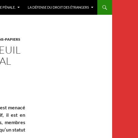
E PÉNALE.
LA DÉFENSE DU DROIT DES ÉTRANGERS
NS-PAPIERS
EUIL
IAL
, est menacé
f, il est en
ts, membres
 qu’un statut