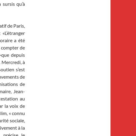
 sursis qu’à
if de Paris,
 «L’étranger
oraire a été
 à compter de
s¬que depuis
. Mercredi, à
outien s’est
ouvements de
nisations de
maire, Jean-
testation au
ar la voix de
lim, « connu
rité sociale,
ivement à la
 précise le