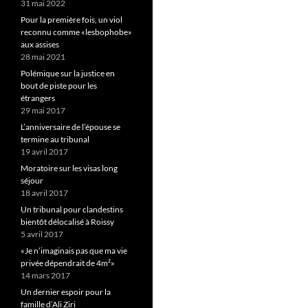
31 mai 2022
Pour la première fois, un viol
reconnu comme «lesbophobe»
aux assises
28 mai 2021
Polémique sur la justice en
bout de piste pour les
étrangers
29 mai 2017
L’anniversaire de l’épouse se
termine au tribunal
19 avril 2017
Moratoire sur les visas long
séjour
18 avril 2017
Un tribunal pour clandestins
bientôt délocalisé à Roissy
5 avril 2017
«Je n’imaginais pas que ma vie
privée dépendrait de 4m²»
14 mars 2017
Un dernier espoir pour la
famille d’Ali Ziri