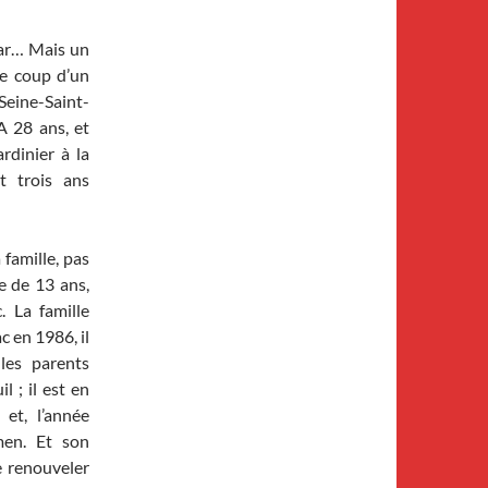
bar… Mais un
le coup d’un
 Seine-Saint-
A 28 ans, et
rdinier à la
t trois ans
 famille, pas
e de 13 ans,
. La famille
c en 1986, il
les parents
 ; il est en
et, l’année
amen. Et son
e renouveler