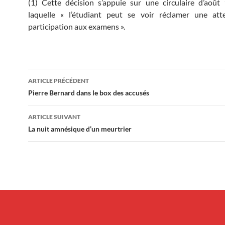
(1) Cette décision s’appuie sur une circulaire d’août
laquelle « l’étudiant peut se voir réclamer une att
participation aux examens ».
Navigation
ARTICLE PRÉCÉDENT
des
Pierre Bernard dans le box des accusés
articles
ARTICLE SUIVANT
La nuit amnésique d’un meurtrier