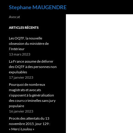
Recherche
Stephane MAUGENDRE
Avocat
ARTICLES RÉCENTS
Les OQTF, la nouvelle
obsession du ministère de
l’Intérieur
13 mars 2023
La France assume de délivrer
des OQTF à des personnes non
expulsables
17 janvier 2023
Pourquoi de nombreux
magistrats et avocats
s’opposent à la généralisation
des cours criminelles sans jury
populaire
16 janvier 2023
Procès des attentats du 13
novembre 2015, jour 129 :
« Merci Loulou »