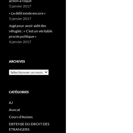
action à risque
5 janvier 2017
« Le délit existe encore »
5 janvier 2017
Jugé pour avoir aidé des
réfugiés : « C’est un véritable
procès politique »
4 janvier 2017
ARCHIVES
Archives
CATÉGORIES
AJ
Avocat
Cours d'Assises
DEFENSE DU DROIT DES
ETRANGERS