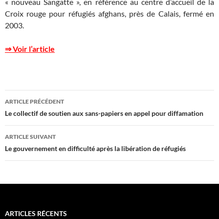
« nouveau Sangatte », en référence au centre d’accueil de la
Croix rouge pour réfugiés afghans, près de Calais, fermé en
2003.
⇒ Voir l’article
Navigation
ARTICLE PRÉCÉDENT
des
Le collectif de soutien aux sans-papiers en appel pour diffamation
articles
ARTICLE SUIVANT
Le gouvernement en difficulté après la libération de réfugiés
ARTICLES RÉCENTS