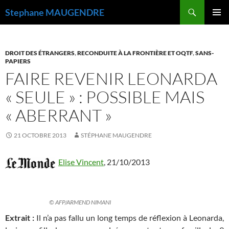
Recherche
Stephane MAUGENDRE
ALLER
MENU
AU
PRINCI
CONTENU
DROIT DES ÉTRANGERS
,
RECONDUITE À LA FRONTIÈRE ET OQTF
,
SANS-
PAPIERS
FAIRE REVENIR LEONARDA
« SEULE » : POSSIBLE MAIS
« ABERRANT »
21 OCTOBRE 2013
STÉPHANE MAUGENDRE
Elise Vincent
,
21/10/2013
© AFP/ARMEND NIMANI
Extrait :
Il n’a pas fallu un long temps de réflexion à Leonarda,