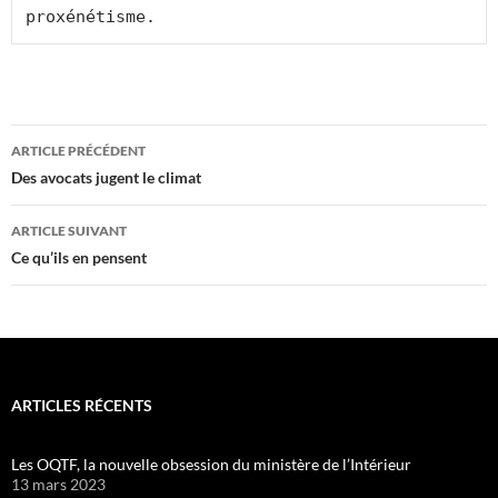
proxénétisme.
Navigation
ARTICLE PRÉCÉDENT
des
Des avocats jugent le climat
articles
ARTICLE SUIVANT
Ce qu’ils en pensent
ARTICLES RÉCENTS
Les OQTF, la nouvelle obsession du ministère de l’Intérieur
13 mars 2023