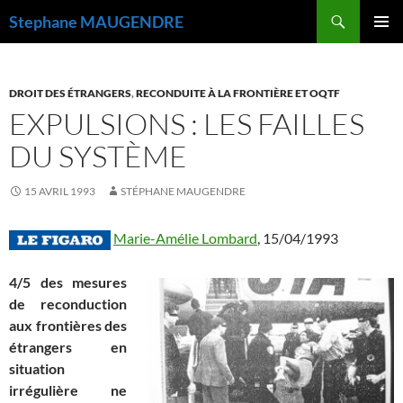
Recherche
Stephane MAUGENDRE
ALLER
MENU
AU
PRINCI
CONTENU
DROIT DES ÉTRANGERS
,
RECONDUITE À LA FRONTIÈRE ET OQTF
EXPULSIONS : LES FAILLES
DU SYSTÈME
15 AVRIL 1993
STÉPHANE MAUGENDRE
Marie-Amélie Lombard
, 15/04/1993
4/5 des mesures
de reconduction
aux frontières des
étrangers en
situation
irrégulière ne