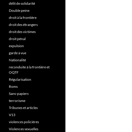
délit de solidarité
Double peine
droit à la frontière
droit des étrangers
droit des victimes
droit pénal
expulsion
garde à vue
Nationalité
reconduite à la frontière et
OQTF
Régularisation
Roms
Sans-papiers
terrorisme
Tribunes et articles
V13
violences policières
Violences sexuelles