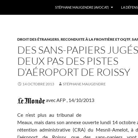
ALLER AU CONTENU
STÉPHANE MAUGENDRE (AVOCAT)
LA DÉFENS
DROIT DES ÉTRANGERS
,
RECONDUITE À LA FRONTIÈRE ET OQTF
,
SA
DES SANS-PAPIERS JUGÉS
DEUX PAS DES PISTES
D’AÉROPORT DE ROISSY
14 OCTOBRE 2013
STÉPHANE MAUGENDRE
avec AFP
,
14/10/2013
Ce n’est plus au tribunal de
Meaux, mais dans son annexe ouverte lundi 14 octobre 
rétention administrative (CRA) du Mesnil-Amelot, à 
l’aéroport de Roissy, que des sans-papiers vont