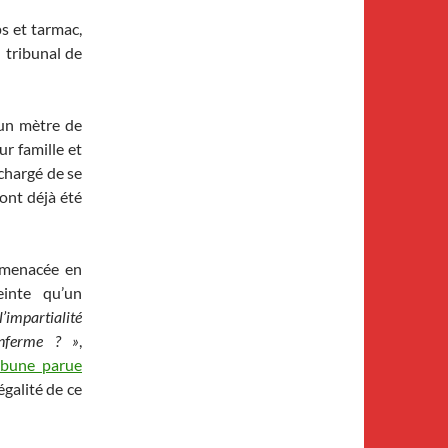
s et tarmac,
u tribunal de
’un mètre de
r famille et
 chargé de se
ont déjà été
t menacée en
einte qu’un
impartialité
enferme ? »
,
ibune parue
égalité de ce