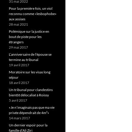
31 mai 2022
Pour la première fois, un viol
reconnu comme «lesbophobe»
aux assises
28 mai 2021
Polémique sur la justice en
bout de piste pour les
étrangers
29 mai 2017
L’anniversaire de l’épouse se
termine au tribunal
19 avril 2017
Moratoire sur les visas long
séjour
18 avril 2017
Un tribunal pour clandestins
bientôt délocalisé à Roissy
5 avril 2017
«Je n’imaginais pas que ma vie
privée dépendrait de 4m²»
14 mars 2017
Un dernier espoir pour la
famille d’Ali Ziri