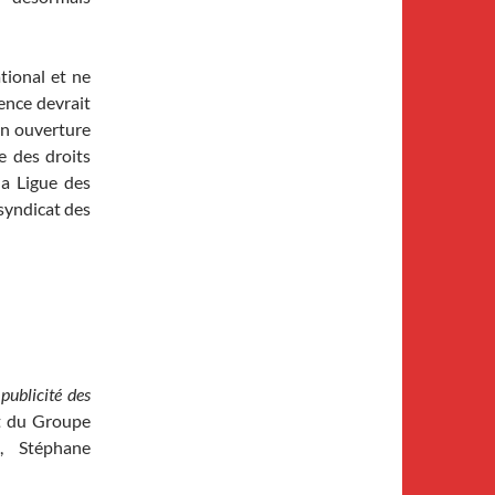
tional et ne
ience devrait
on ouverture
e des droits
la Ligue des
 syndicat des
 publicité des
nt du Groupe
), Stéphane