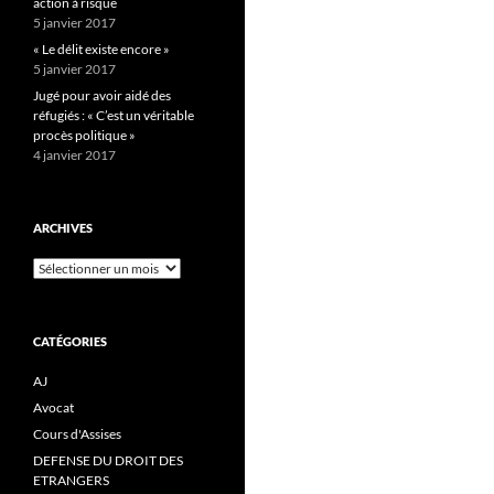
action à risque
5 janvier 2017
« Le délit existe encore »
5 janvier 2017
Jugé pour avoir aidé des
réfugiés : « C’est un véritable
procès politique »
4 janvier 2017
ARCHIVES
Archives
CATÉGORIES
AJ
Avocat
Cours d'Assises
DEFENSE DU DROIT DES
ETRANGERS