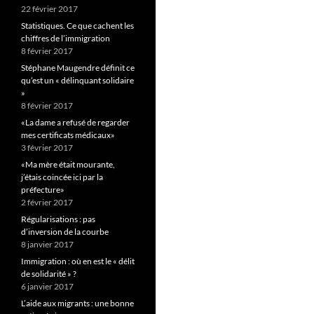
22 février 2017
Statistiques. Ce que cachent les
chiffres de l’immigration
8 février 2017
Stéphane Maugendre définit ce
qu’est un « délinquant solidaire
»
8 février 2017
«La dame a refusé de regarder
mes certificats médicaux»
3 février 2017
«Ma mère était mourante,
j’étais coincée ici par la
préfecture»
2 février 2017
Régularisations : pas
d’inversion de la courbe
8 janvier 2017
Immigration : où en est le « délit
de solidarité » ?
6 janvier 2017
L’aide aux migrants : une bonne