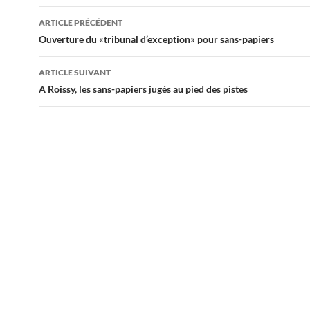
Navigation
ARTICLE PRÉCÉDENT
des
Ouverture du «tribunal d’exception» pour sans-papiers
articles
ARTICLE SUIVANT
A Roissy, les sans-papiers jugés au pied des pistes