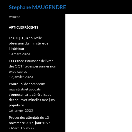
Recherche
Stephane MAUGENDRE
Avocat
ARTICLES RÉCENTS
Les OQTF, la nouvelle
obsession du ministère de
l’Intérieur
13 mars 2023
La France assume de délivrer
des OQTF à des personnes non
expulsables
17 janvier 2023
Pourquoi de nombreux
magistrats et avocats
s’opposent à la généralisation
des cours criminelles sans jury
populaire
16 janvier 2023
Procès des attentats du 13
novembre 2015, jour 129 :
« Merci Loulou »