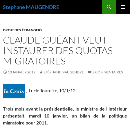
Recherche
Stephane MAUGENDRE
ALLER
MENU
AU
PRINCI
CONTENU
DROIT DES ÉTRANGERS
CLAUDE GUÉANT VEUT
INSTAURER DES QUOTAS
MIGRATOIRES
10 JANVIER 2012
STÉPHANE MAUGENDRE
2 COMMENTAIRES
, Lucie Tourette,
10/1/12
Trois mois avant la présidentielle, le ministre de l’intérieur
présentait, mardi 10 janvier, un bilan de la politique
migratoire pour 2011.