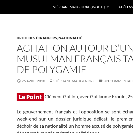
ALLER AU CONTENU
STÉPHANE MAUGENDRE (AVOCAT)
LA DÉFENS
DROIT DES ÉTRANGERS
,
NATIONALITÉ
AGITATION AUTOUR D’U
MUSULMAN FRANÇAIS T
DE POLYGAMIE
25 AVRIL 2010
STÉPHANE MAUGENDRE
UN COMMENTAI
Clément Guillou, avec Guillaume Frouin,
25
Le gouvernement français et l’opposition se sont écha
week-end sur un dossier juridique délicat, le premie
déchoir de sa nationalité un homme accusé de polygamie
dénonçant une récupération politicienne.