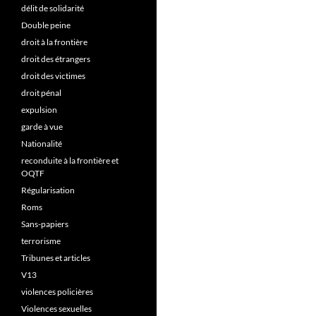
délit de solidarité
Double peine
droit à la frontière
droit des étrangers
droit des victimes
droit pénal
expulsion
garde à vue
Nationalité
reconduite à la frontière et
OQTF
Régularisation
Roms
Sans-papiers
terrorisme
Tribunes et articles
V13
violences policières
Violences sexuelles