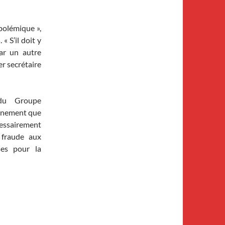
 polémique »,
 S’il doit y
par un autre
r secrétaire
 du Groupe
onnement que
écessairement
 fraude aux
ses pour la