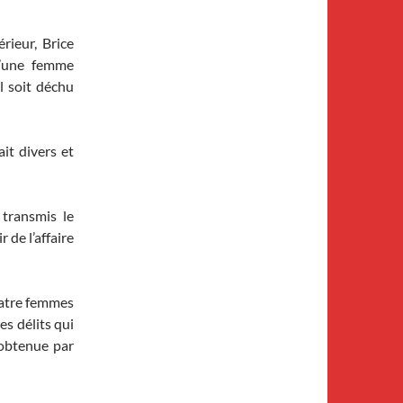
érieur, Brice
d’une femme
l soit déchu
ait divers et
 transmis le
 de l’affaire
uatre femmes
es délits qui
 obtenue par