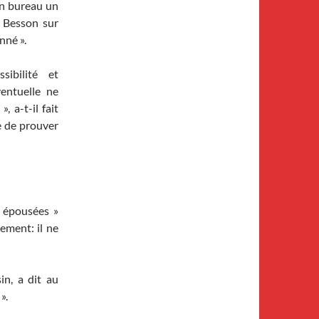
on bureau un
c Besson sur
nné ».
ibilité et
entuelle ne
, a-t-il fait
le de prouver
« épousées »
ement: il ne
in, a dit au
».