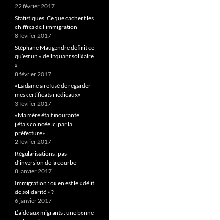
22 février 2017
Statistiques. Ce que cachent les
chiffres de l’immigration
8 février 2017
Stéphane Maugendre définit ce
qu’est un « délinquant solidaire
»
8 février 2017
«La dame a refusé de regarder
mes certificats médicaux»
3 février 2017
«Ma mère était mourante,
j’étais coincée ici par la
préfecture»
2 février 2017
Régularisations : pas
d’inversion de la courbe
8 janvier 2017
Immigration : où en est le « délit
de solidarité » ?
6 janvier 2017
L’aide aux migrants : une bonne