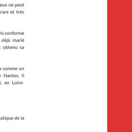
feux ne peut
rare et très
vis conforme
 déjà marié
c obtenu sa
aux comme un
e Nantes. Il
, en Loire-
atique de la