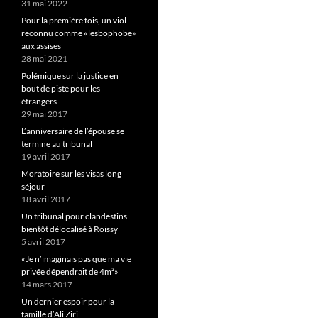
31 mai 2022
Pour la première fois, un viol
reconnu comme «lesbophobe»
aux assises
28 mai 2021
Polémique sur la justice en
bout de piste pour les
étrangers
29 mai 2017
L’anniversaire de l’épouse se
termine au tribunal
19 avril 2017
Moratoire sur les visas long
séjour
18 avril 2017
Un tribunal pour clandestins
bientôt délocalisé à Roissy
5 avril 2017
«Je n’imaginais pas que ma vie
privée dépendrait de 4m²»
14 mars 2017
Un dernier espoir pour la
famille d’Ali Ziri