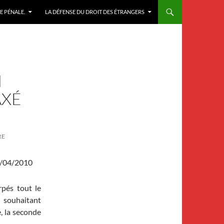
E PÉNALE.
LA DÉFENSE DU DROIT DES ÉTRANGERS
N
AXÉ
RE
/04/2010
rpés tout le
r souhaitant
, la seconde