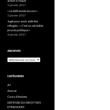
action à risque
5 janvier 2017
« Le délit existe encore »
5 janvier 2017
Jugé pour avoir aidé des
réfugiés : « C’est un véritable
procès politique »
4 janvier 2017
ARCHIVES
Archives
CATÉGORIES
AJ
Avocat
Cours d'Assises
DEFENSE DU DROIT DES
ETRANGERS