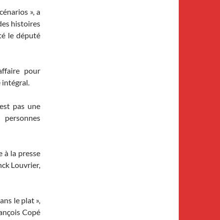
énarios », a
des histoires
té le député
ffaire pour
 intégral.
est pas une
s personnes
e à la presse
nck Louvrier,
ns le plat »,
rançois Copé