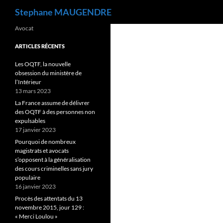
Recherche
Stephane MAUGENDRE
Avocat
ARTICLES RÉCENTS
Les OQTF, la nouvelle
obsession du ministère de
l’Intérieur
13 mars 2023
La France assume de délivrer
des OQTF à des personnes non
expulsables
17 janvier 2023
Pourquoi de nombreux
magistrats et avocats
s’opposent à la généralisation
des cours criminelles sans jury
populaire
16 janvier 2023
Procès des attentats du 13
novembre 2015, jour 129 :
« Merci Loulou »