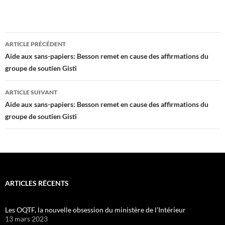
Navigation
ARTICLE PRÉCÉDENT
des
Aide aux sans-papiers: Besson remet en cause des affirmations du
groupe de soutien Gisti
articles
ARTICLE SUIVANT
Aide aux sans-papiers: Besson remet en cause des affirmations du
groupe de soutien Gisti
ARTICLES RÉCENTS
Les OQTF, la nouvelle obsession du ministère de l’Intérieur
13 mars 2023