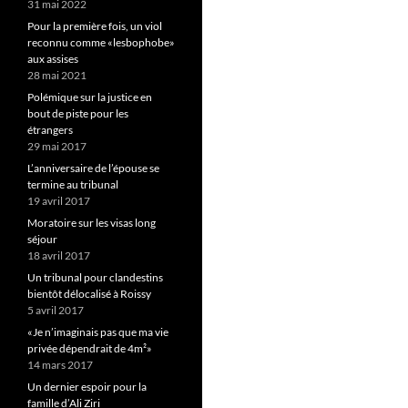
31 mai 2022
Pour la première fois, un viol
reconnu comme «lesbophobe»
aux assises
28 mai 2021
Polémique sur la justice en
bout de piste pour les
étrangers
29 mai 2017
L’anniversaire de l’épouse se
termine au tribunal
19 avril 2017
Moratoire sur les visas long
séjour
18 avril 2017
Un tribunal pour clandestins
bientôt délocalisé à Roissy
5 avril 2017
«Je n’imaginais pas que ma vie
privée dépendrait de 4m²»
14 mars 2017
Un dernier espoir pour la
famille d’Ali Ziri