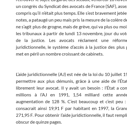
un congrès du Syndicat des avocats de France (SAF), asse
compris qu’il n’était plus temps. Elle s’est bravement jetée 
notes, a pataugé un peu mais pris la mesure de la colère de
ne s’agit plus de grogne, mais de grève, qui va plus ou mo
les tribunaux à partir de lundi 13 novembre, jour du vo
de la justice. Les avocats réclament une réform
juridictionnelle, le système d’accès à la justice des plus
met en péril un nombre croissant de cabinets.
L’aide juridictionnelle (AJ) est née de la loi du 10 juillet 1
permettre aux plus démunis, grâce à une aide de l’État
librement leur avocat. Il y avait un besoin : l’État a co
millions à l’AJ en 1991, 1,54 milliard cette anné
augmentation de 128 %. C’est beaucoup et c’est peu :
consacrait ainsi 19,91 F par habitant en 1997, la Gra
271,95 F. Pour obtenir l’aide juridictionnelle, il faut rempl
obscur de quinze pages.