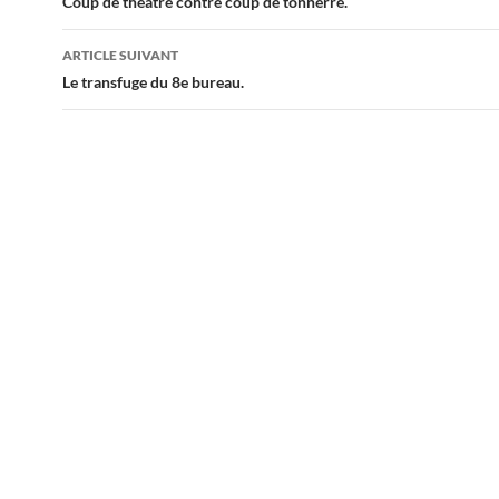
des
Coup de théâtre contre coup de tonnerre.
articles
ARTICLE SUIVANT
Le transfuge du 8e bureau.