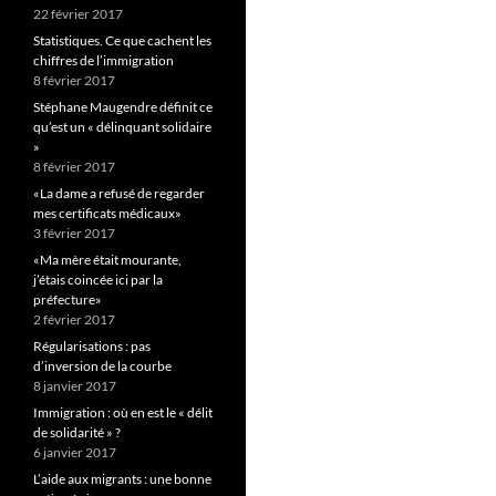
22 février 2017
Statistiques. Ce que cachent les
chiffres de l’immigration
8 février 2017
Stéphane Maugendre définit ce
qu’est un « délinquant solidaire
»
8 février 2017
«La dame a refusé de regarder
mes certificats médicaux»
3 février 2017
«Ma mère était mourante,
j’étais coincée ici par la
préfecture»
2 février 2017
Régularisations : pas
d’inversion de la courbe
8 janvier 2017
Immigration : où en est le « délit
de solidarité » ?
6 janvier 2017
L’aide aux migrants : une bonne