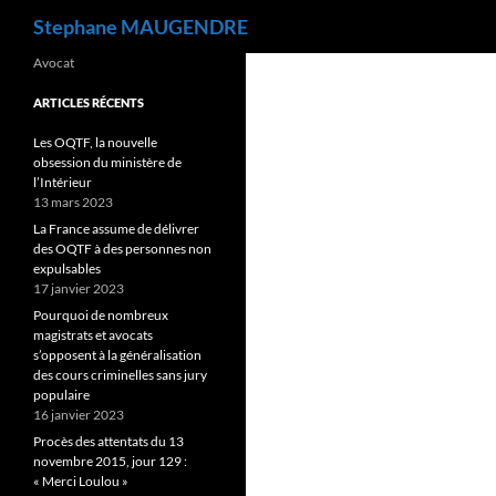
Recherche
Stephane MAUGENDRE
Avocat
ARTICLES RÉCENTS
Les OQTF, la nouvelle
obsession du ministère de
l’Intérieur
13 mars 2023
La France assume de délivrer
des OQTF à des personnes non
expulsables
17 janvier 2023
Pourquoi de nombreux
magistrats et avocats
s’opposent à la généralisation
des cours criminelles sans jury
populaire
16 janvier 2023
Procès des attentats du 13
novembre 2015, jour 129 :
« Merci Loulou »