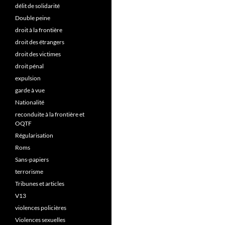
délit de solidarité
Double peine
droit à la frontière
droit des étrangers
droit des victimes
droit pénal
expulsion
garde à vue
Nationalité
reconduite à la frontière et
OQTF
Régularisation
Roms
Sans-papiers
terrorisme
Tribunes et articles
V13
violences policières
Violences sexuelles