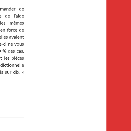
mander de
 de l’aide
s les mêmes
 en force de
elles avaient
le-ci ne vous
0 % des cas,
nt les pièces
dictionnelle
s sur dix, «