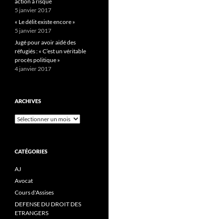
action à risque
5 janvier 2017
« Le délit existe encore »
5 janvier 2017
Jugé pour avoir aidé des
réfugiés : « C’est un véritable
procès politique »
4 janvier 2017
ARCHIVES
Archives
CATÉGORIES
AJ
Avocat
Cours d'Assises
DEFENSE DU DROIT DES
ETRANGERS