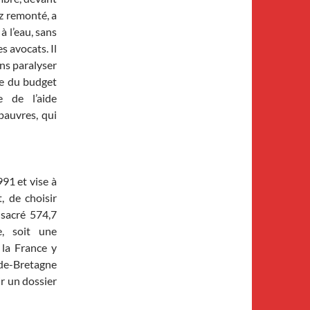
z remonté, a
à l’eau, sans
s avocats. Il
ins paralyser
te du budget
e de l’aide
 pauvres, qui
991 et vise à
, de choisir
nsacré 574,7
e, soit une
 la France y
nde-Bretagne
ir un dossier