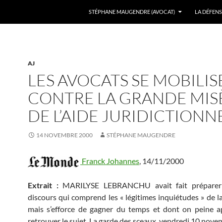
ALLER AU CONTENU
STÉPHANE MAUGENDRE (AVOCAT)
LA DÉFENS
AJ
LES AVOCATS SE MOBILI
CONTRE LA GRANDE MIS
DE L’AIDE JURIDICTIONN
14 NOVEMBRE 2000
STÉPHANE MAUGENDRE
Franck Johannes
,
14/11/2000
Extrait :
MARILYSE LEBRANCHU avait fait préparer
discours qui comprend les « légitimes inquiétudes » de la
mais s’efforce de gagner du temps et dont on peine a
retrouver le sujet. La garde des sceaux, vendredi 10 nove