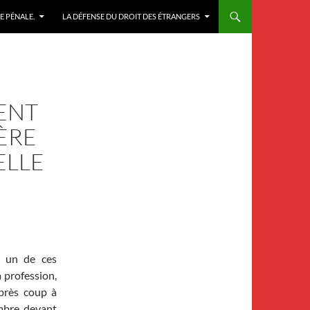
E PÉNALE.
LA DÉFENSE DU DROIT DES ÉTRANGERS
SENT
ÈRE
ELLE
 un de ces
 profession,
près coup à
mbre, devant